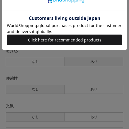
薄手
普通
厚手
裏地
なし
あり
透け感
なし
あり
伸縮性
なし
あり
光沢
なし
あり