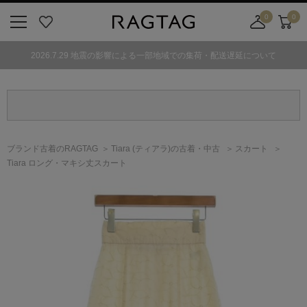
0
0
ニ
お
店
カ
ュ
気
舗
ー
2026.7.29 地震の影響による一部地域での集荷・配送遅延について
ー
に
取
ト
ボ
入
り
タ
り
寄
ン
せ
カ
ー
ブランド古着のRAGTAG
Tiara
(ティアラ)
の古着・中古
スカート
ト
Tiara ロング・マキシ丈スカート