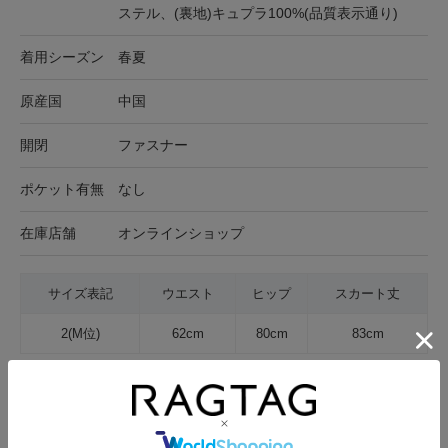
ステル、(裏地)キュプラ100%(品質表示通り)
着用シーズン
春夏
原産国
中国
開閉
ファスナー
ポケット有無
なし
在庫店舗
オンラインショップ
サイズ表記
ウエスト
ヒップ
スカート丈
2(M位)
62cm
80cm
83cm
サイズの測り方について
生地の厚さ