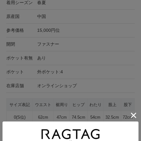
着用シーズン
春夏
原産国
中国
参考価格
15,000円位
開閉
ファスナー
ポケット有無
あり
ポケット
外ポケット:4
在庫店舗
オンラインショップ
サイズ表記
ウエスト
裾周り
ヒップ
わたり
股上
股下
0(S位)
62cm
47cm
74.5cm
54cm
32.5cm
72cm
サイズの測り方について