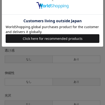
生地の厚さ
薄手
普通
厚手
裏地
なし
あり
透け感
なし
あり
伸縮性
なし
あり
光沢
なし
あり