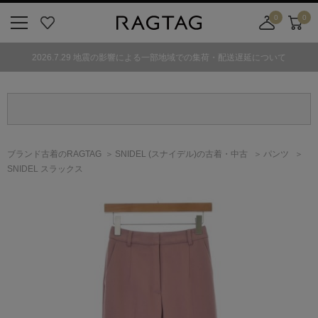
0
0
ニ
お
店
カ
ュ
気
舗
ー
2026.7.29 地震の影響による一部地域での集荷・配送遅延について
ー
に
取
ト
ボ
入
り
タ
り
寄
ン
せ
カ
ー
ブランド古着のRAGTAG
SNIDEL
(スナイデル)
の古着・中古
パンツ
ト
SNIDEL スラックス