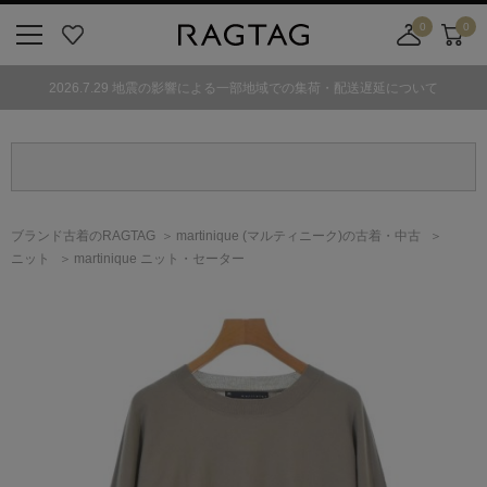
0
0
ニ
お
店
カ
ュ
気
舗
ー
2026.7.29 地震の影響による一部地域での集荷・配送遅延について
ー
に
取
ト
ボ
入
り
タ
り
寄
ン
せ
カ
ー
ブランド古着のRAGTAG
martinique
(マルティニーク)
の古着・中古
ト
ニット
martinique ニット・セーター