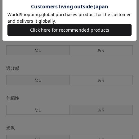
生地の厚さ
薄手
普通
厚手
裏地
なし
あり
透け感
なし
あり
伸縮性
なし
あり
光沢