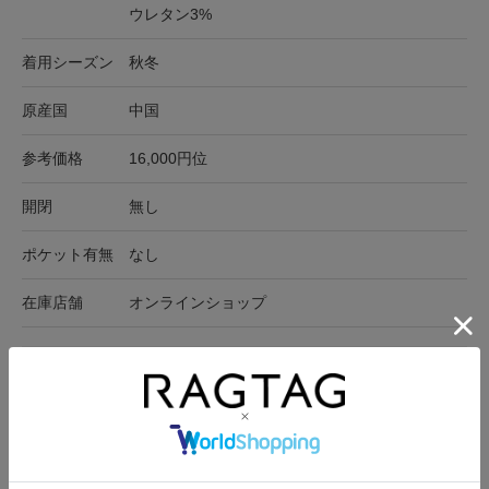
ウレタン3%
着用シーズン
秋冬
原産国
中国
参考価格
16,000円位
開閉
無し
ポケット有無
なし
在庫店舗
オンラインショップ
サイズ表記
身幅
裄丈
着丈
F
40.5cm
82.5cm
53.5cm
サイズの測り方について