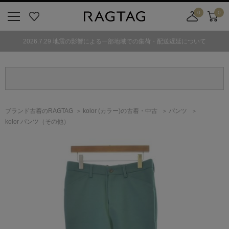
0
0
ニ
お
店
カ
ュ
気
舗
ー
2026.7.29 地震の影響による一部地域での集荷・配送遅延について
ー
に
取
ト
ボ
入
り
タ
り
寄
ン
せ
カ
ー
ブランド古着のRAGTAG
kolor
(カラー)
の古着・中古
パンツ
ト
kolor パンツ（その他）