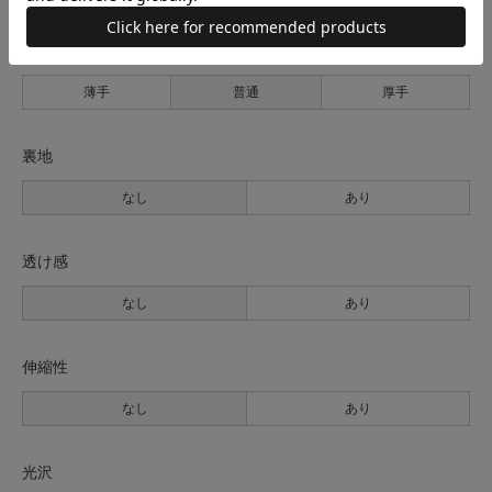
生地の厚さ
薄手
普通
厚手
裏地
なし
あり
透け感
なし
あり
伸縮性
なし
あり
光沢