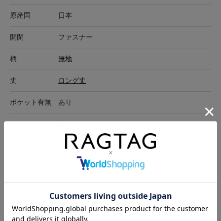
原産国
日本
開閉
ファスナー
柄
無地
丈
ロング丈
ポケット有無
あり
ポケット
外ポケット:4
在庫店舗
RAGTAG吉祥寺店
サイズ表記
ウエスト
裾周り
ヒップ
わたり
股上
股下
1(S位)
78cm
43.5cm
83cm
54cm
29cm
74cm
サイズの測り方について