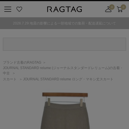
0
0
ニ
お
店
カ
ュ
気
舗
ー
2026.7.29 地震の影響による一部地域での集荷・配送遅延について
ー
に
取
ト
ボ
入
り
タ
り
寄
ン
せ
カ
ー
ブランド古着のRAGTAG
ト
JOURNAL STANDARD relume
(ジャーナルスタンダードレリューム)
の古着・
中古
スカート
JOURNAL STANDARD relume ロング・マキシ丈スカート