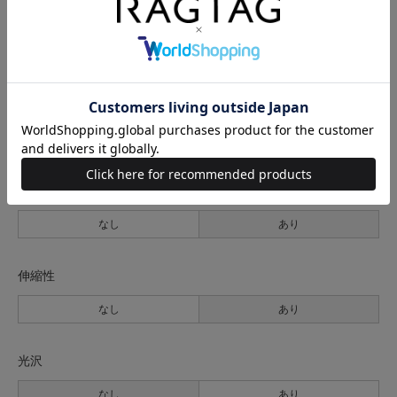
生地の厚さ
薄手
普通
厚手
裏地
なし
あり
透け感
なし
あり
伸縮性
なし
あり
光沢
なし
あり