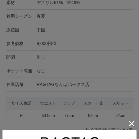
素材
アクリル51%、綿49%
着用シーズン
春夏
原産国
中国
参考価格
9,000円位
開閉
無し
ポケット有無
なし
在庫店舗
RAGTAGなんばパークス店
サイズ表記
ウエスト
ヒップ
スカート丈
スリット
F
63.5cm
77cm
92cm
32cm
サイズの測り方について