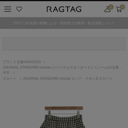
0
0
ニ
お
店
カ
ュ
気
舗
ー
2026.7.29 地震の影響による一部地域での集荷・配送遅延について
ー
に
取
ト
ボ
入
り
タ
り
寄
ン
せ
カ
ー
ブランド古着のRAGTAG
ト
JOURNAL STANDARD relume
(ジャーナルスタンダードレリューム)
の古着・
中古
スカート
JOURNAL STANDARD relume ロング・マキシ丈スカート