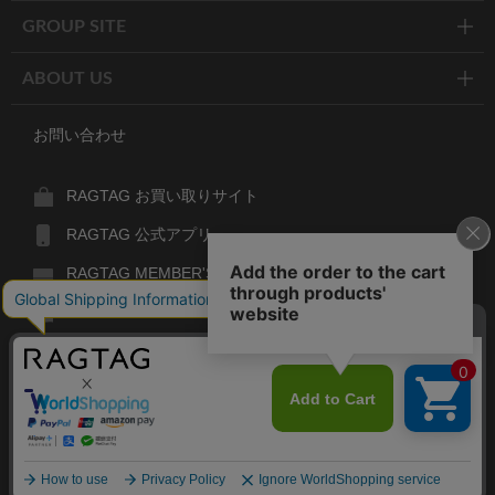
GROUP SITE
ABOUT US
お問い合わせ
RAGTAG お買い取りサイト
RAGTAG 公式アプリ
RAGTAG MEMBER'S CARD
RAGTAG MAGAZINE
RAGTAG Global
RAGTAG