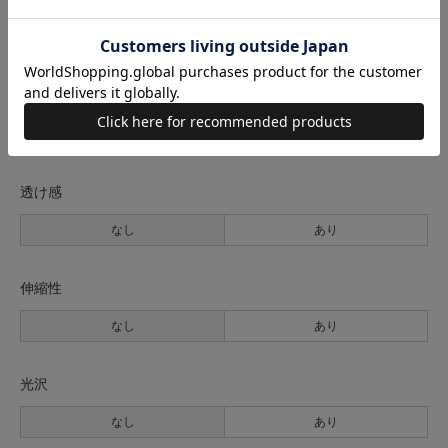
薄手
普通
厚手
裏地
なし
あり
透け感
なし
あり
伸縮性
なし
あり
光沢
なし
あり