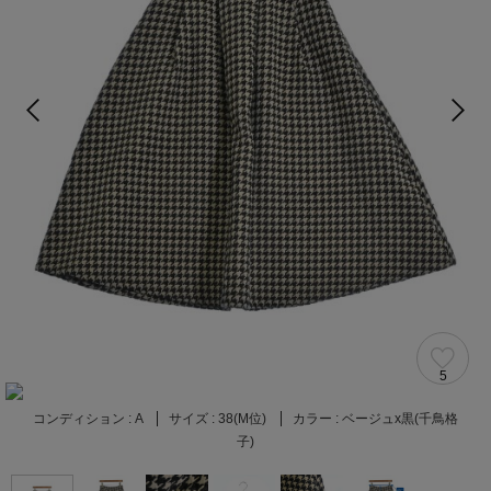
5
コンディション :
A
サイズ :
38(M位)
カラー :
ベージュx黒(千鳥格
子)