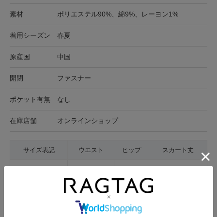
素材
ポリエステル90%、綿9%、レーヨン1%
着用シーズン
春夏
原産国
中国
開閉
ファスナー
ポケット有無
なし
在庫店舗
オンラインショップ
サイズ表記
ウエスト
ヒップ
スカート丈
38(M位)
69cm
94cm
86.5cm
サイズの測り方について
生地の厚さ