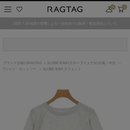
0
0
ニ
お
店
カ
ュ
気
舗
ー
2026.7.29 地震の影響による一部地域での集荷・配送遅延について
ー
に
取
ト
ボ
入
り
タ
り
寄
ン
せ
カ
ー
ブランド古着のRAGTAG
SLOBE IENA
(スローブイエナ)
の古着・中古
ト
Tシャツ・カットソー
SLOBE IENA スウェット