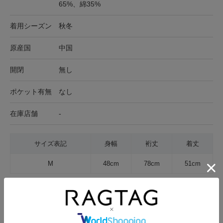
65%、綿35%
着用シーズン
秋冬
原産国
中国
開閉
無し
ポケット有無
なし
在庫店舗
-
サイズ表記
身幅
裄丈
着丈
M
48cm
78cm
51cm
サイズの測り方について
生地の厚さ