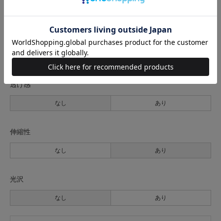
薄手
普通
厚手
裏地
なし
あり
透け感
なし
あり
伸縮性
なし
あり
光沢
なし
あり