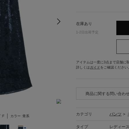
在庫あり
1-2日出荷予定
アイテムは一度に3点まで店舗に
詳しくは
ガイド
をご確認ください
商品に関する問い合わ
カテゴリ
パンツ
>
:
F
カラー :
青系
タイプ
レディー