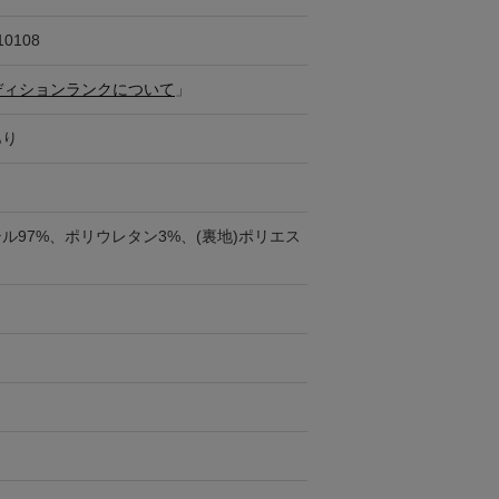
10108
ディションランクについて
」
あり
ル97%、ポリウレタン3%、(裏地)ポリエス