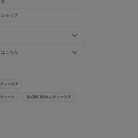
:3
ンショップ
て
ドはこちら
レディース F
 レディース
SLOBE IENA レディース F