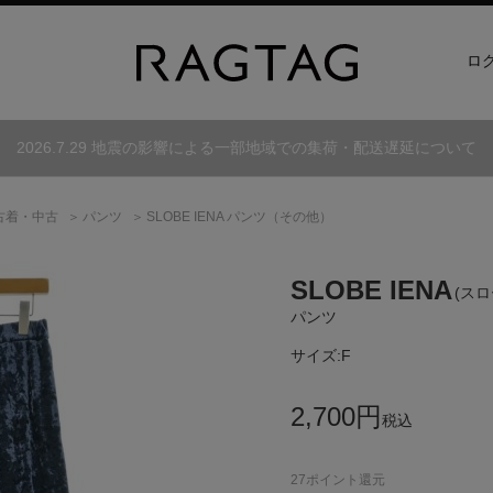
ロ
2026.7.29 地震の影響による一部地域での集荷・配送遅延について
古着・中古
パンツ
SLOBE IENA パンツ（その他）
SLOBE IENA
(ス
パンツ
サイズ:
F
2,700
円
税込
27
ポイント還元