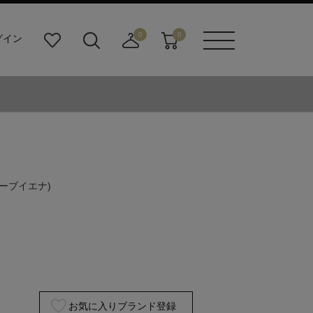
0
0
グイン
お
検
店
カ
メニュ
気
索
舗
ー
ーボタ
に
ビ
取
ト
ン
入
ル
り
り
ダ
寄
ー
せ
ボ
カ
タ
ー
ン
ト
ローブイエナ)
お気に入りブランド登録