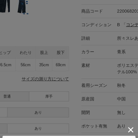
商品コード
22006820
コンディション
B
「
コン
詳細
所々スレ
カラー
青系
ヒップ
わたり
股上
股下
76.5cm
56cm
35cm
69cm
素材
ポリエステ
テル100%
サイズの測り方について
着用シーズン
秋冬
普通
厚手
原産国
中国
開閉
無し
あり
ポケット有無
あり
あり