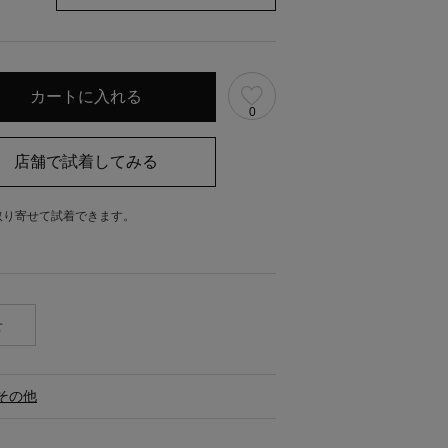
0
取り寄せて試着できます。
。
せ
その他
ス