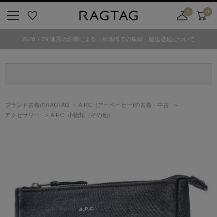
0
0
ニ
お
店
カ
ュ
気
舗
ー
2026.7.29 地震の影響による一部地域での集荷・配送遅延について
ー
に
取
ト
ボ
入
り
タ
り
寄
ン
せ
カ
ー
ブランド古着のRAGTAG
A.P.C.
(アーペーセー)
の古着・中古
ト
アクセサリー
A.P.C. 小物類（その他）