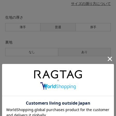
サイズの測り方について
生地の厚さ
薄手
普通
厚手
裏地
なし
あり
透け感
なし
あり
伸縮性
なし
あり