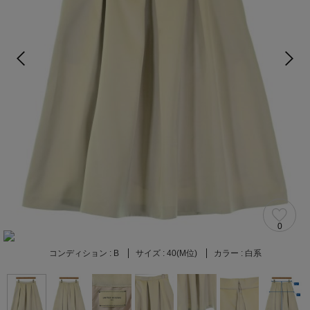
0
コンディション :
B
サイズ :
40(M位)
カラー :
白系