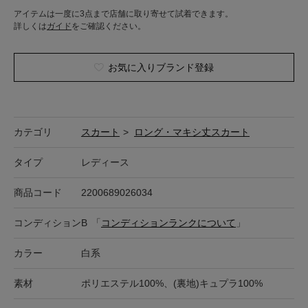
アイテムは一度に3点まで店舗に取り寄せて試着できます。
詳しくは
ガイド
をご確認ください。
お気に入りブランド登録
カテゴリ
スカート
>
ロング・マキシ丈スカート
タイプ
レディース
商品コード
2200689026034
コンディション
B
「
コンディションランクについて
」
カラー
白系
素材
ポリエステル100%、(裏地)キュプラ100%