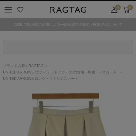
0
0
ニ
お
店
カ
ュ
気
舗
ー
2026.7.29 地震の影響による一部地域での集荷・配送遅延について
ー
に
取
ト
ボ
入
り
タ
り
寄
ン
せ
カ
ー
ブランド古着のRAGTAG
ト
UNITED ARROWS
(ユナイテッドアローズ)
の古着・中古
スカート
UNITED ARROWS ロング・マキシ丈スカート