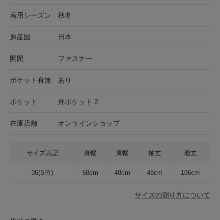
着用シーズン
秋冬
原産国
日本
開閉
ファスナー
ポケット有無
あり
ポケット
外ポケット:2
在庫店舗
オンラインショップ
サイズ表記
身幅
肩幅
袖丈
着丈
36(S位)
58cm
48cm
48cm
106cm
サイズの測り方について