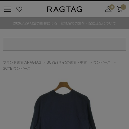
0
0
ニ
お
店
カ
ュ
気
舗
ー
2026.7.29 地震の影響による一部地域での集荷・配送遅延について
ー
に
取
ト
ボ
入
り
タ
り
寄
ン
せ
カ
ー
ブランド古着のRAGTAG
SCYE
(サイ)
の古着・中古
ワンピース
ト
SCYE ワンピース