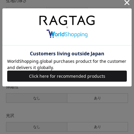
生地の厚さ
薄手
普通
厚手
裏地
なし
あり
透け感
なし
あり
伸縮性
なし
あり
光沢
なし
あり