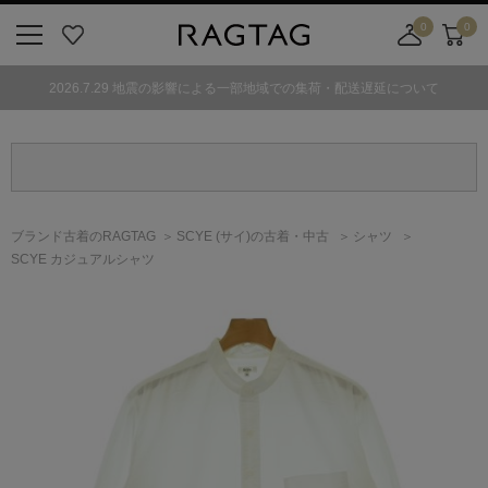
0
0
ニ
お
店
カ
ュ
気
舗
ー
2026.7.29 地震の影響による一部地域での集荷・配送遅延について
ー
に
取
ト
ボ
入
り
タ
り
寄
ン
せ
カ
ー
ブランド古着のRAGTAG
SCYE
(サイ)
の古着・中古
シャツ
ト
SCYE カジュアルシャツ