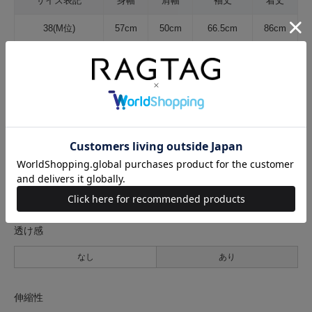
サイズ表記
身幅
肩幅
袖丈
着丈
38(M位)
57cm
50cm
66.5cm
86cm
サイズの測り方について
生地の厚さ
薄手
普通
厚手
裏地
なし
あり
透け感
なし
あり
伸縮性