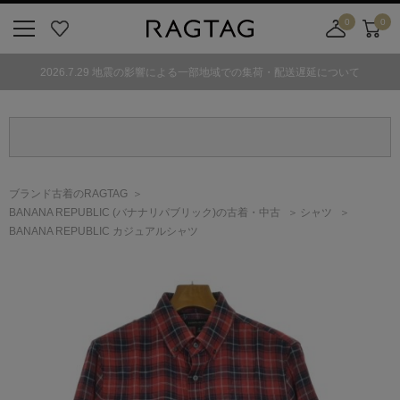
0
0
ニ
お
店
カ
ュ
気
舗
ー
2026.7.29 地震の影響による一部地域での集荷・配送遅延について
ー
に
取
ト
ボ
入
り
タ
り
寄
ン
せ
カ
ー
ブランド古着のRAGTAG
ト
BANANA REPUBLIC
(バナナリパブリック)
の古着・中古
シャツ
BANANA REPUBLIC カジュアルシャツ