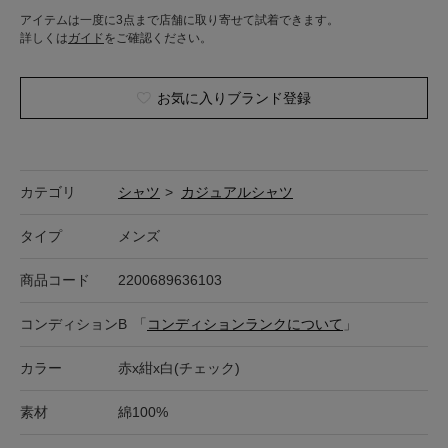
アイテムは一度に3点まで店舗に取り寄せて試着できます。
詳しくは
ガイド
をご確認ください。
お気に入りブランド登録
カテゴリ
シャツ
>
カジュアルシャツ
タイプ
メンズ
商品コード
2200689636103
コンディション
B
「
コンディションランクについて
」
カラー
赤x紺x白(チェック)
素材
綿100%