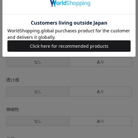
サイズの測り方について
生地の厚さ
薄手
普通
厚手
裏地
なし
あり
透け感
なし
あり
伸縮性
なし
あり