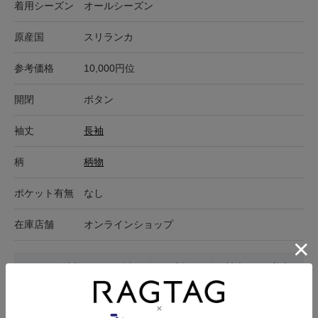
着用シーズン
オールシーズン
原産国
スリランカ
参考価格
10,000円位
開閉
ボタン
袖丈
長袖
柄
柄物
ポケット有無
なし
在庫店舗
オンラインショップ
サイズ表記
身幅
肩幅
袖丈
着丈
M
50cm
44.5cm
63cm
75cm