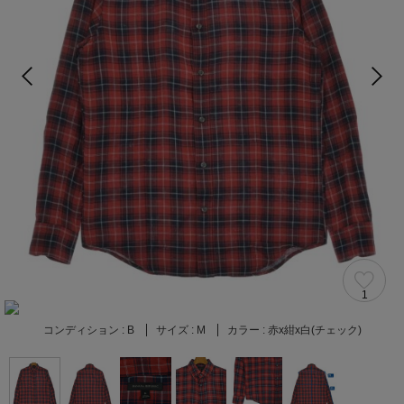
1
コンディション :
B
サイズ :
M
カラー :
赤x紺x白(チェック)