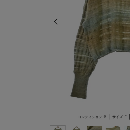
コンディション :
B
サイズ :
F