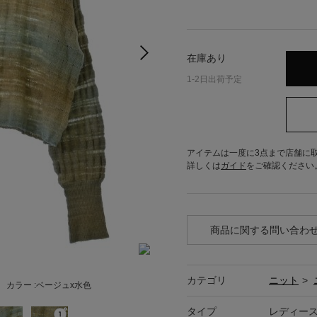
在庫あり
1-2日出荷予定
アイテムは一度に3点まで店舗に
詳しくは
ガイド
をご確認ください
商品に関する問い合わ
カテゴリ
ニット
>
カラー :
ベージュx水色
タイプ
レディー