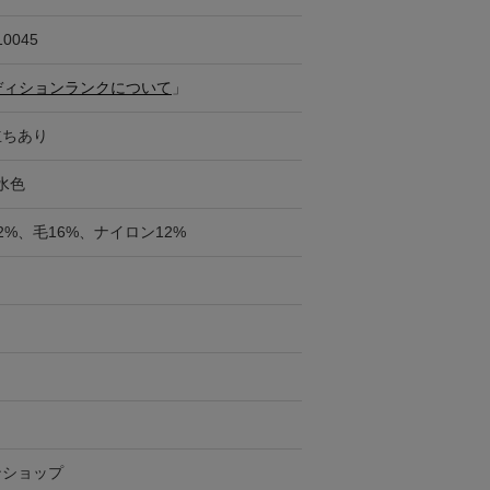
10045
ディションランクについて
」
立ちあり
水色
2%、毛16%、ナイロン12%
ンショップ