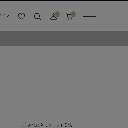
0
0
グイン
お
検
店
カ
メニュ
気
索
舗
ー
ーボタ
に
ビ
取
ト
ン
入
ル
り
り
ダ
寄
ー
せ
ボ
カ
タ
ー
ン
ト
お気に入りブランド登録