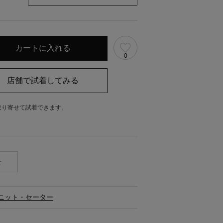
0
取り寄せて試着できます。
。
せ
ニット・セーター
ス