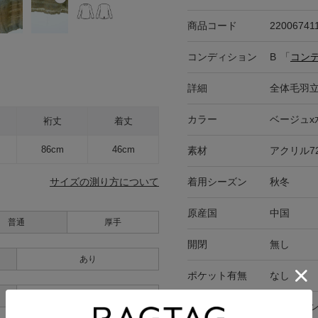
商品コード
22006741
コンディション
B
「
コン
詳細
全体毛羽
カラー
ベージュx
裄丈
着丈
86cm
46cm
素材
アクリル7
着用シーズン
秋冬
サイズの測り方について
原産国
中国
普通
厚手
開閉
無し
あり
ポケット有無
なし
あり
在庫店舗
オンライ