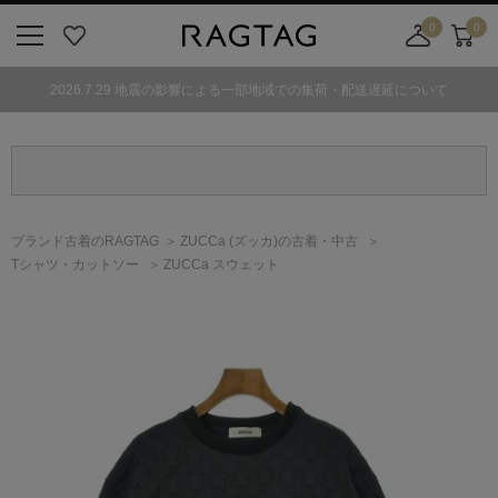
0
0
ニ
お
店
カ
ュ
気
舗
ー
2026.7.29 地震の影響による一部地域での集荷・配送遅延について
ー
に
取
ト
ボ
入
り
タ
り
寄
ン
せ
カ
ー
ブランド古着のRAGTAG
ZUCCa
(ズッカ)
の古着・中古
ト
Tシャツ・カットソー
ZUCCa スウェット