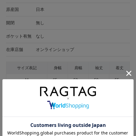
原産国
日本
開閉
無し
ポケット有無
なし
在庫店舗
オンラインショップ
サイズ表記
身幅
肩幅
袖丈
着丈
M
65cm
50cm
50cm
55cm
サイズの測り方について
生地の厚さ
薄手
普通
厚手