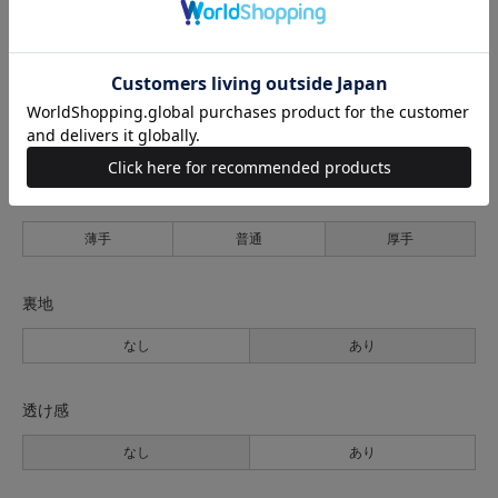
サイズ表記
身幅
着丈
左裄丈
右裄丈
1(S位)
63cm
86cm
85cm
90cm
サイズの測り方について
生地の厚さ
薄手
普通
厚手
裏地
なし
あり
透け感
なし
あり