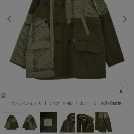
8
コンディション :
B
サイズ :
1(S位)
カラー :
カーキ系x黒(総柄)