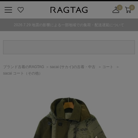
0
0
ニ
お
店
カ
ュ
気
舗
ー
2026.7.29 地震の影響による一部地域での集荷・配送遅延について
ー
に
取
ト
ボ
入
り
タ
り
寄
ン
せ
カ
ー
ブランド古着のRAGTAG
sacai
(サカイ)
の古着・中古
コート
ト
sacai コート（その他）