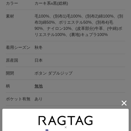
カラー
カーキ系x黒(総柄)
素材
毛100%、(別布1)毛100%、(別布2)綿100%、(別
布3)綿50%、ポリエステル50%、(別布4)毛
90%、ナイロン10%、(皮革部分)牛革、(中綿)ポ
リエステル100%、(裏地)キュプラ100%
着用シーズン
秋冬
原産国
日本
開閉
ボタン ダブルジップ
柄
無地
ポケット有無
あり
ポケット
外ポケット:5、内ポケット:1
在庫店舗
オンラインショップ