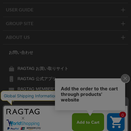
USER GUIDE
GROUP SITE
ABOUT US
お問い合わせ
RAGTAG お買い取りサイト
RAGTAG 公式アプリ
RAGTAG MEMBER'S CARD
RAGTAG MAGAZINE
RAGTAG Global