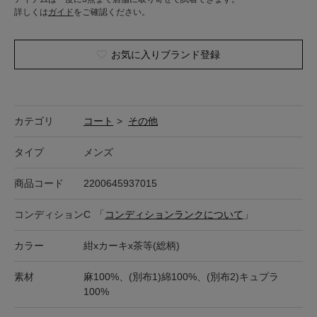
詳しくは
ガイド
をご確認ください。
お気に入りブランド登録
カテゴリ
コート
>
その他
タイプ
メンズ
商品コード
2200645937015
コンディション
C
「
コンディションランクについて
」
カラー
紺xカーキx茶等(総柄)
素材
麻100%、(別布1)綿100%、(別布2)キュプラ
100%