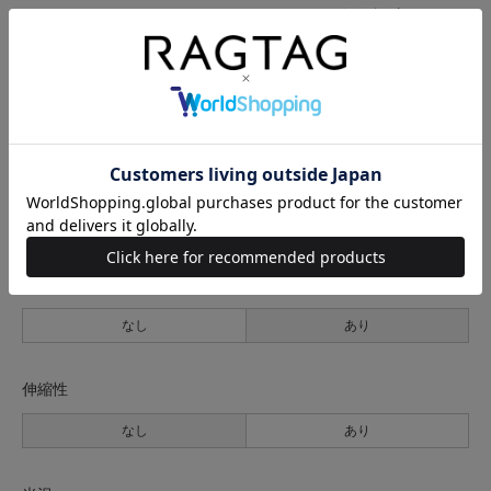
サイズの測り方について
生地の厚さ
薄手
普通
厚手
裏地
なし
あり
透け感
なし
あり
伸縮性
なし
あり