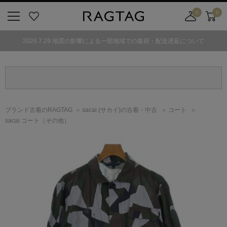
0
0
ニ
お
店
カ
ュ
気
舗
ー
2026.7.29 地震の影響による一部地域での集荷・配送遅延について
ー
に
取
ト
ボ
入
り
タ
り
寄
ン
せ
カ
ー
ブランド古着のRAGTAG
sacai
(サカイ)
の古着・中古
コート
ト
sacai コート（その他）