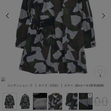
4
コンディション :
C
サイズ :
1(S位)
カラー :
紺xカーキx茶等(総柄)