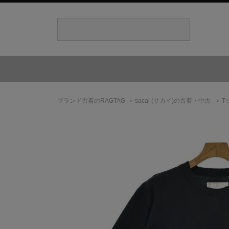
ブランド古着のRAGTAG
sacai
(サカイ)
の古着・中古
T