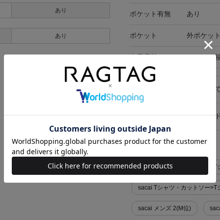
あり
ポケット有無
あり
ポケット
外ポケット
あり
在庫店舗
RAGTAG
キャンセル・返品につい
お買い物時のご利用ガイ
似た条件で検索
sacai Tシャツ・カットソー>
sacai Tシャツ・カットソー
sacai メンズ 2(M位)
sa