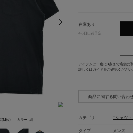
在庫あり
4-5日出荷予定
アイテムは一度に3点まで店舗に
詳しくは
ガイド
をご確認ください
商品に関する問い合わ
カテゴリ
Tシャツ・
2(M位)
カラー :
紺
タイプ
メンズ