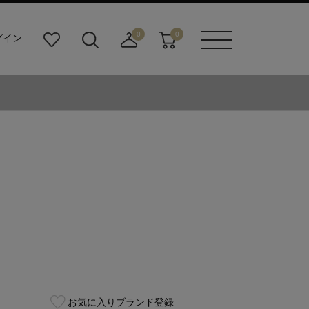
0
0
グイン
お
検
店
カ
メニュ
気
索
舗
ー
ーボタ
に
ビ
取
ト
ン
入
ル
り
り
ダ
寄
ー
せ
ボ
カ
タ
ー
ン
ト
お気に入りブランド登録