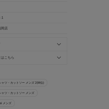
:1
福岡店
て
ドはこちら
Tシャツ・カットソー メンズ 2(M位)
>Tシャツ・カットソー メンズ
cai メンズ