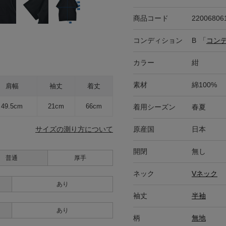
商品コード
22006806
コンディション
B
「
コン
カラー
紺
素材
綿100%
肩幅
袖丈
着丈
49.5cm
21cm
66cm
着用シーズン
春夏
原産国
日本
サイズの測り方について
開閉
無し
普通
厚手
ネック
Vネック
あり
袖丈
半袖
あり
柄
無地