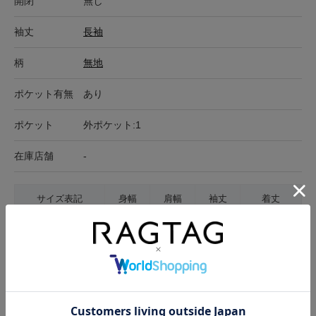
開閉
無し
袖丈
長袖
柄
無地
ポケット有無
あり
ポケット
外ポケット:1
在庫店舗
-
サイズ表記
身幅
肩幅
袖丈
着丈
3(L位)
53cm
43cm
68cm
70.5cm
サイズの測り方について
生地の厚さ