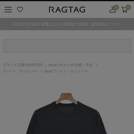
0
0
ニ
お
店
カ
ュ
気
舗
ー
2026.7.29 地震の影響による一部地域での集荷・配送遅延について
ー
に
取
ト
ボ
入
り
タ
り
寄
ン
せ
カ
ー
ブランド古着のRAGTAG
sacai
(サカイ)
の古着・中古
ト
Tシャツ・カットソー
sacai Tシャツ・カットソー