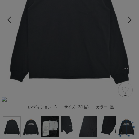
4
コンディション :
B
サイズ :
3(L位)
カラー :
黒