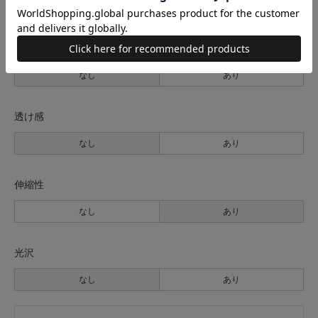
薄手
普通
厚手
裏地
なし
あり
透け感
なし
あり
伸縮性
なし
あり
光沢
なし
あり