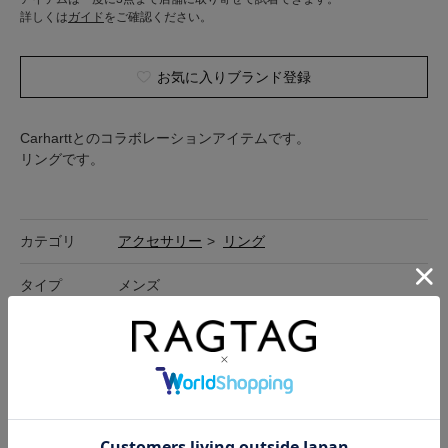
詳しくは
ガイド
をご確認ください。
お気に入りブランド登録
Carharttとのコラボレーションアイテムです。
リングです。
カテゴリ
アクセサリー
>
リング
タイプ
メンズ
商品コード
2200690252057
コンディション
B
「
コンディションランクについて
」
カラー
ゴールド