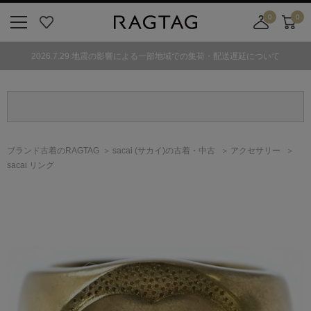
0
0
ニ
お
店
カ
ュ
気
舗
ー
2026.7.29 地震の影響による一部地域での集荷・配送遅延について
ー
に
取
ト
ボ
入
り
タ
り
寄
ン
せ
カ
ー
ブランド古着のRAGTAG
sacai
(サカイ)
の古着・中古
アクセサリー
ト
sacai リング