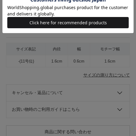
着用シーズン
オールシーズン
参考価格
27,500円位
在庫店舗
RAGTAG新宿マルイアネックス店
サイズ表記
内径
幅
モチーフ幅
-(11号位)
1.6cm
0.6cm
1.6cm
サイズの測り方について
キャンセル・返品について
お買い物時のご利用ガイドはこちら
商品に関する問い合わせ