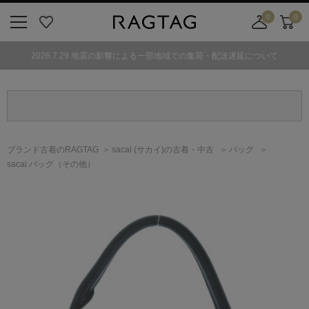
0
0
ニ
お
店
カ
ュ
気
舗
ー
2026.7.29 地震の影響による一部地域での集荷・配送遅延について
ー
に
取
ト
ボ
入
り
タ
り
寄
ン
せ
カ
ー
ブランド古着のRAGTAG
sacai
(サカイ)
の古着・中古
バッグ
ト
sacai バッグ（その他）