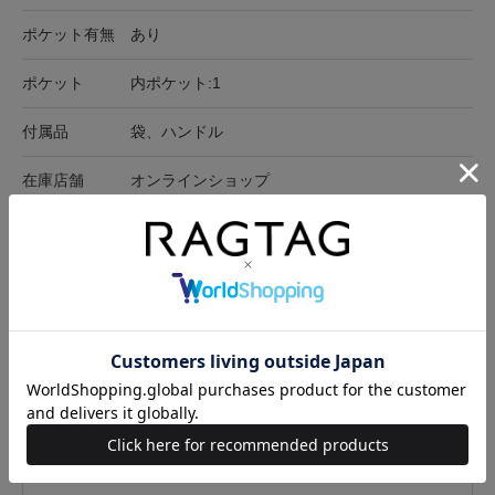
ポケット有無
あり
ポケット
内ポケット:1
付属品
袋、ハンドル
在庫店舗
オンラインショップ
サイズ表記
最大横
高さ
マチ
-
30cm
20cm
14cm
サイズの測り方について
キャンセル・返品について
お買い物時のご利用ガイドはこちら