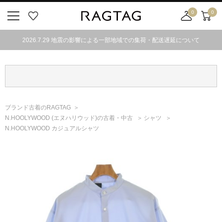
0
0
ニ
お
店
カ
ュ
気
舗
ー
2026.7.29 地震の影響による一部地域での集荷・配送遅延について
ー
に
取
ト
ボ
入
り
タ
り
寄
ン
せ
カ
ー
ブランド古着のRAGTAG
ト
N.HOOLYWOOD
(エヌハリウッド)
の古着・中古
シャツ
N.HOOLYWOOD カジュアルシャツ