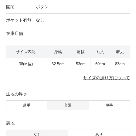
開閉
ボタン
ポケット有無
なし
在庫店舗
-
サイズ表記
身幅
肩幅
袖丈
着丈
38(M位)
62.5cm
53cm
60cm
83cm
サイズの測り方について
生地の厚さ
薄手
普通
厚手
裏地
なし
あり