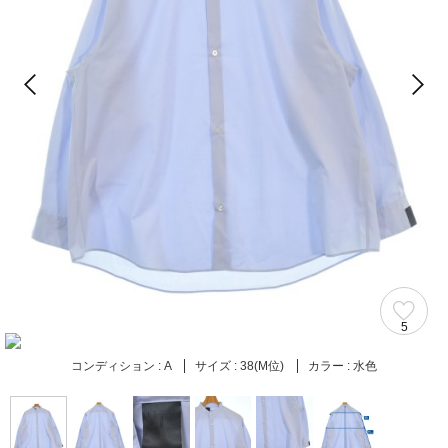
5
コンディション :
A
サイズ :
38(M位)
カラー :
水色