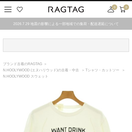
0
0
ニ
お
店
カ
ュ
気
舗
ー
2026.7.29 地震の影響による一部地域での集荷・配送遅延について
ー
に
取
ト
ボ
入
り
タ
り
寄
ン
せ
カ
ー
ブランド古着のRAGTAG
ト
N.HOOLYWOOD
(エヌハリウッド)
の古着・中古
Tシャツ・カットソー
N.HOOLYWOOD スウェット