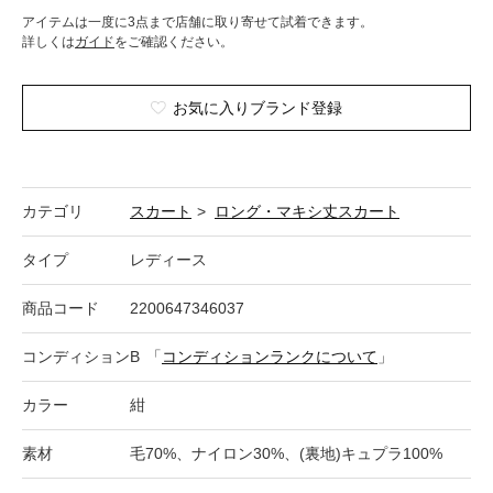
アイテムは一度に3点まで店舗に取り寄せて試着できます。
詳しくは
ガイド
をご確認ください。
お気に入りブランド登録
カテゴリ
スカート
>
ロング・マキシ丈スカート
タイプ
レディース
商品コード
2200647346037
コンディション
B
「
コンディションランクについて
」
カラー
紺
素材
毛70%、ナイロン30%、(裏地)キュプラ100%