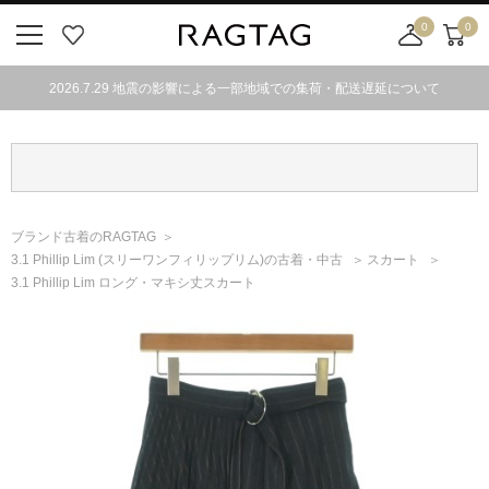
0
0
ニ
お
店
カ
ュ
気
舗
ー
2026.7.29 地震の影響による一部地域での集荷・配送遅延について
ー
に
取
ト
ボ
入
り
タ
り
寄
ン
せ
カ
ー
ブランド古着のRAGTAG
ト
3.1 Phillip Lim
(スリーワンフィリップリム)
の古着・中古
スカート
3.1 Phillip Lim ロング・マキシ丈スカート