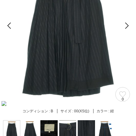
0
コンディション :
B
サイズ :
00(XS位)
カラー :
紺