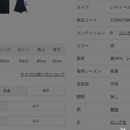
タイプ
レディー
商品コード
22006758
コンディション
B
「
コン
カラー
紺
ヒップ
わたり
股上
股下
素材
麻56%、
82cm
63cm
40cm
43cm
着用シーズン
春夏
サイズの測り方について
原産国
中国
普通
厚手
開閉
無し
あり
柄
無地
あり
丈
ロング丈