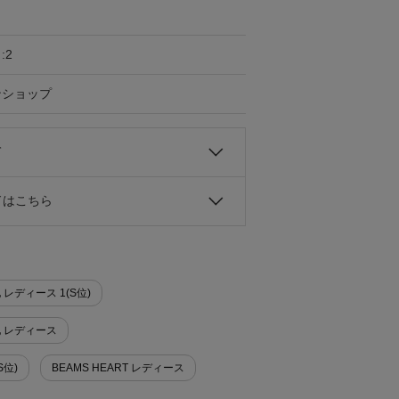
:2
ンショップ
て
ドはこちら
 レディース 1(S位)
他 レディース
S位)
BEAMS HEART レディース