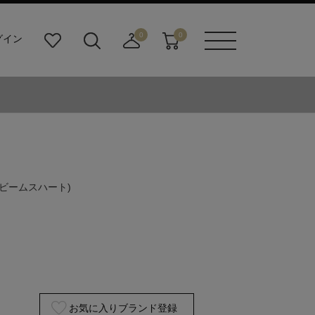
0
0
グイン
お
検
店
カ
メニュ
気
索
舗
ー
ーボタ
に
ビ
取
ト
ン
入
ル
り
り
ダ
寄
ー
せ
ボ
カ
タ
ー
ン
ト
(ビームスハート)
お気に入りブランド登録