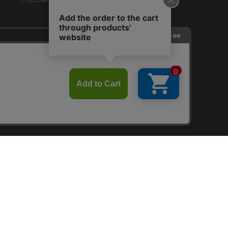
Twitter
Facebook
Line
せ
RAGTAG お買い取りサイト
RAGTAG 公式アプリ
RAGTAG MEMBER'S CARD
RAGTAG MAGAZINE
RAGTAG Global
COPYRIGHT© TIN PAN ALLEY CO., LTD. ALL RIGHTS RESERVED.