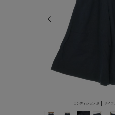
コンディション :
B
サイズ :