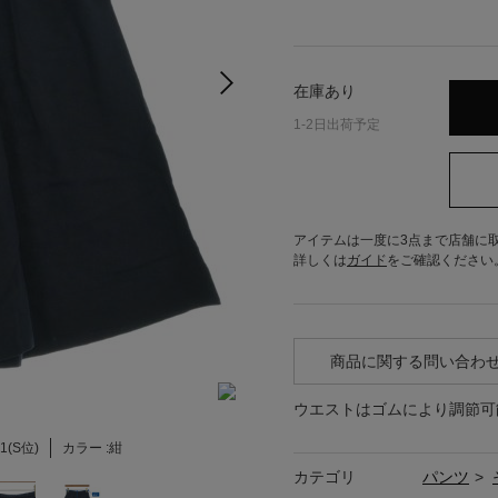
在庫あり
1-2日出荷予定
アイテムは一度に3点まで店舗に
詳しくは
ガイド
をご確認ください
商品に関する問い合わ
ウエストはゴムにより調節可
1(S位)
カラー :
紺
カテゴリ
パンツ
>