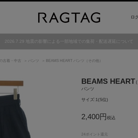
ロ
2026.7.29 地震の影響による一部地域での集荷・配送遅延について
の古着・中古
パンツ
BEAMS HEART パンツ（その他）
BEAMS HEART
パンツ
サイズ:
1(S位)
2,400
円
税込
24
ポイント還元