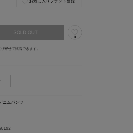
お気に入りブランド登録
SOLD OUT
0
取り寄せて試着できます。
。
せ
デニムパンツ
68192