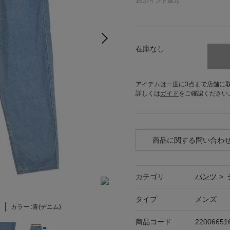
18
ポイント還元
在庫なし
アイテムは一度に3点まで店舗に
詳しくは
ガイド
をご確認ください
商品に関する問い合わ
カテゴリ
パンツ
>
タイプ
メンズ
カラー :
青(デニム)
商品コード
22006651