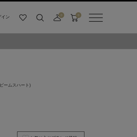
0
0
グイン
お
検
店
カ
メニュ
気
索
舗
ー
ーボタ
に
ビ
取
ト
ン
入
ル
り
り
ダ
寄
ー
せ
ボ
カ
タ
ー
ン
ト
(ビームスハート)