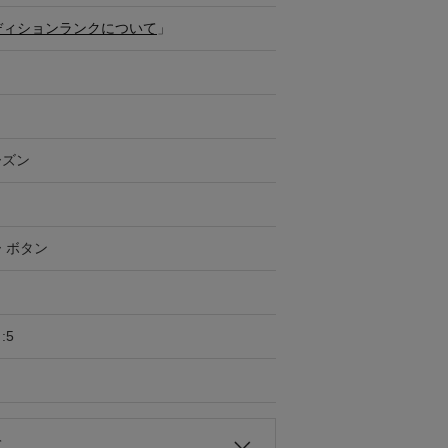
ディションランクについて
」
ーズン
 ボタン
:5
て