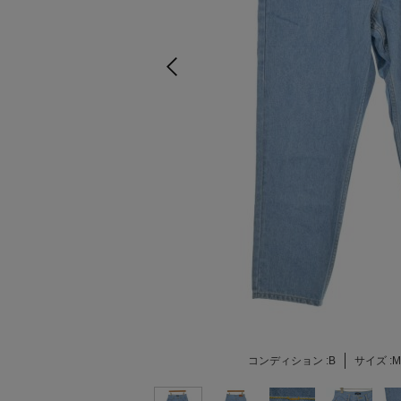
コンディション :
B
サイズ :
M