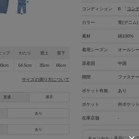
コンディション
B
「
コン
カラー
青(デニム)
素材
綿100%
着用シーズン
オールシ
ヒップ
わたり
股上
股下
原産国
中国
93cm
64.5cm
35cm
66cm
開閉
ファスナー
サイズの測り方について
ポケット有無
あり
普通
厚手
ポケット
外ポケット
あり
在庫店舗
-
あり
キャンセル・返品につい