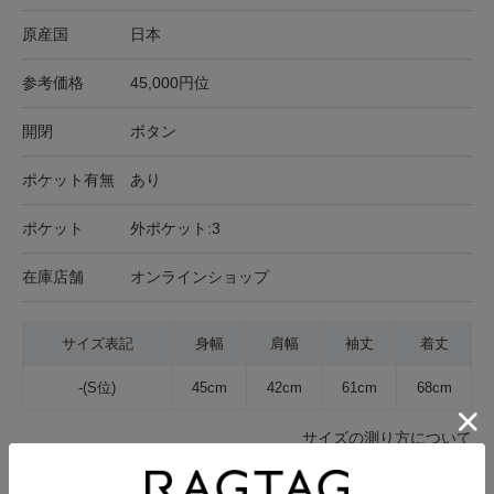
原産国
日本
参考価格
45,000円位
開閉
ボタン
ポケット有無
あり
ポケット
外ポケット:3
在庫店舗
オンラインショップ
サイズ表記
身幅
肩幅
袖丈
着丈
-(S位)
45cm
42cm
61cm
68cm
サイズの測り方について