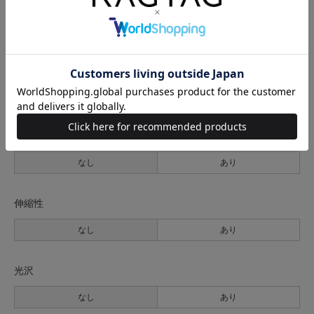
生地の厚さ
薄手
普通
厚手
裏地
なし
あり
透け感
なし
あり
伸縮性
なし
あり
光沢
なし
あり