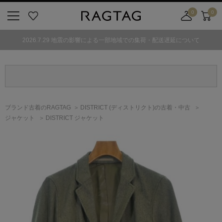
0
0
ニ
お
店
カ
ュ
気
舗
ー
2026.7.29 地震の影響による一部地域での集荷・配送遅延について
ー
に
取
ト
ボ
入
り
タ
り
寄
ン
せ
カ
ー
ブランド古着のRAGTAG
DISTRICT
(ディストリクト)
の古着・中古
ト
ジャケット
DISTRICT ジャケット