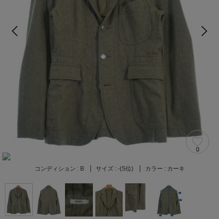
0
コンディション :
B
サイズ :
-(S位)
カラー :
カーキ