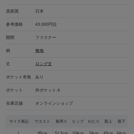
原産国
日本
参考価格
43,000円位
開閉
ファスナー
柄
無地
丈
ロング丈
ポケット有無
あり
ポケット
外ポケット:4
在庫店舗
オンラインショップ
サイズ表記
ウエスト
裾周り
ヒップ
わたり
股上
股下
L
85cm
51.5cm
104cm
74cm
43cm
64cm