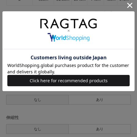
サイズの測り方について
生地の厚さ
薄手
普通
厚手
裏地
なし
あり
透け感
なし
あり
伸縮性
なし
あり