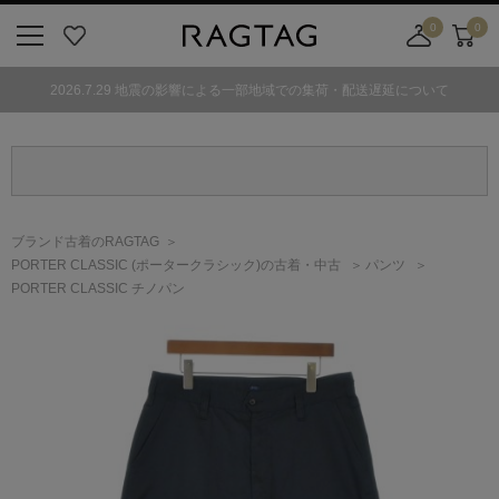
0
0
ニ
お
店
カ
ュ
気
舗
ー
2026.7.29 地震の影響による一部地域での集荷・配送遅延について
ー
に
取
ト
ボ
入
り
タ
り
寄
ン
せ
カ
ー
ブランド古着のRAGTAG
ト
PORTER CLASSIC
(ポータークラシック)
の古着・中古
パンツ
PORTER CLASSIC チノパン