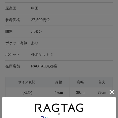
原産国
中国
参考価格
27,500円位
開閉
ボタン
ポケット有無
あり
ポケット
外ポケット:2
在庫店舗
RAGTAG京都店
サイズ表記
身幅
肩幅
着丈
-(XL位)
47cm
39cm
72cm
サイズの測り方について