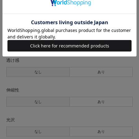
生地の厚さ
薄手
普通
厚手
裏地
なし
あり
透け感
なし
あり
伸縮性
なし
あり
光沢
なし
あり