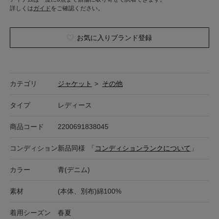
詳しくは
ガイド
をご確認ください。
お気に入りブランド登録
カテゴリ
ジャケット
>
その他
タイプ
レディース
商品コード
2200691838045
コンディション
新品同様
「
コンディションランクについて
」
カラー
青(デニム)
素材
(本体、別布)綿100%
着用シーズン
春夏