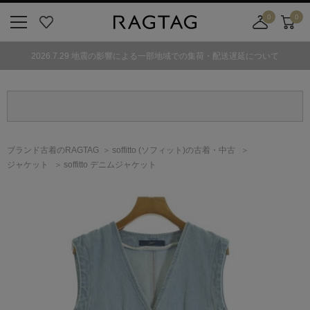
0
0
ニ
お
店
カ
ュ
気
舗
ー
2026.7.29 地震の影響による一部地域での集荷・配送遅延について
ー
に
取
ト
ボ
入
り
タ
り
寄
ン
せ
カ
ー
ブランド古着のRAGTAG
soffitto
(ソフィット)
の古着・中古
ト
ジャケット
soffitto デニムジャケット