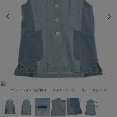
0
コンディション :
新品同様
サイズ :
-(XL位)
カラー :
青(デニム)