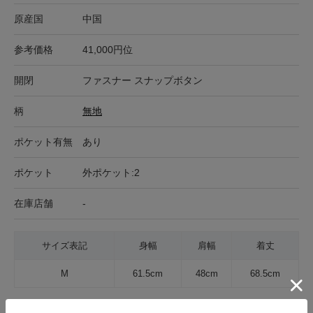
原産国
中国
参考価格
41,000円位
開閉
ファスナー スナップボタン
柄
無地
ポケット有無
あり
ポケット
外ポケット:2
在庫店舗
-
サイズ表記
身幅
肩幅
着丈
M
61.5cm
48cm
68.5cm
サイズの測り方について