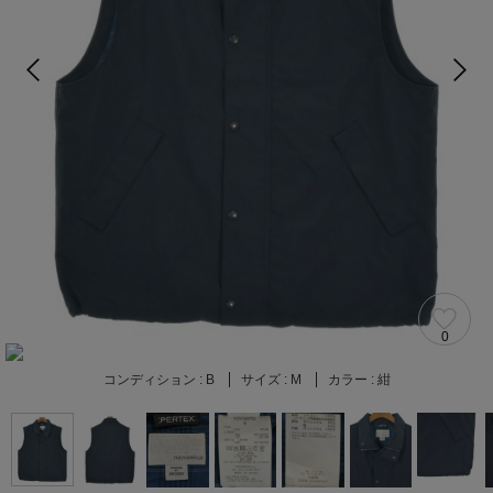
0
コンディション :
B
サイズ :
M
カラー :
紺