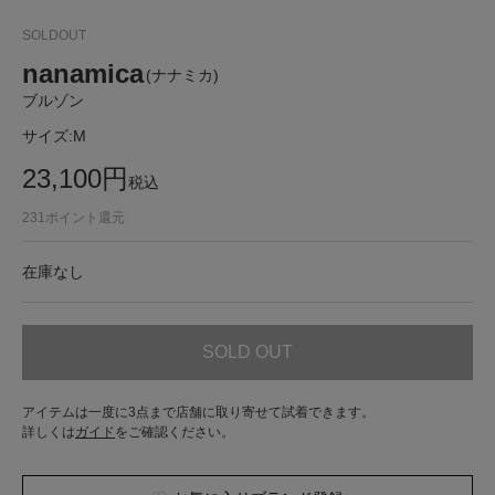
SOLDOUT
nanamica
(ナナミカ)
ブルゾン
サイズ:
M
23,100
円
税込
231
ポイント還元
在庫なし
SOLD OUT
アイテムは一度に3点まで店舗に取り寄せて試着できます。
詳しくは
ガイド
をご確認ください。