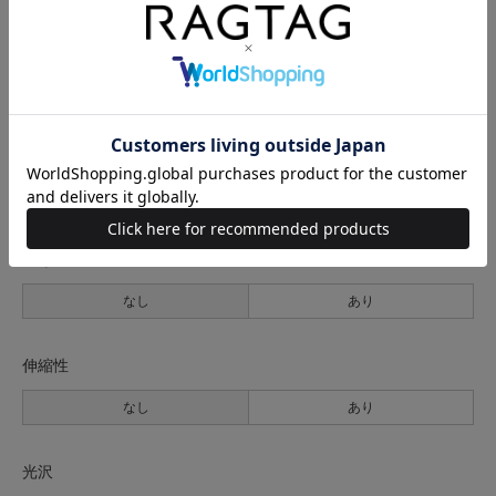
生地の厚さ
薄手
普通
厚手
裏地
なし
あり
透け感
なし
あり
伸縮性
なし
あり
光沢