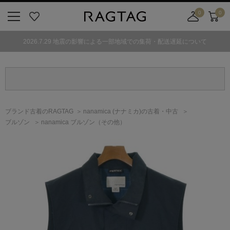
0
0
ニ
お
店
カ
ュ
気
舗
ー
2026.7.29 地震の影響による一部地域での集荷・配送遅延について
ー
に
取
ト
ボ
入
り
タ
り
寄
ン
せ
カ
ー
ブランド古着のRAGTAG
nanamica
(ナナミカ)
の古着・中古
ト
ブルゾン
nanamica ブルゾン（その他）