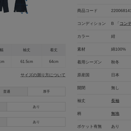
商品コード
22006814
コンディション
B
「
コン
カラー
紺
素材
綿100%
幅
袖丈
着丈
cm
61.5cm
64cm
着用シーズン
秋冬
原産国
日本
サイズの測り方について
開閉
無し
普通
厚手
袖丈
長袖
あり
柄
無地
あり
ポケット有無
あり