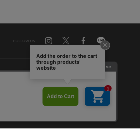
FOLLOW US
Twitter
Facebook
Line
せ
RAGTAG お買い取りサイト
RAGTAG 公式アプリ
RAGTAG MEMBER'S CARD
RAGTAG MAGAZINE
RAGTAG Global