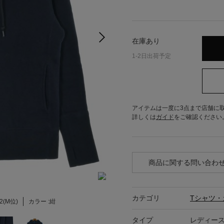
在庫あり
1-2日出荷予定
アイテムは一度に3点まで店舗に
詳しくは
ガイド
をご確認ください
商品に関する問い合わ
カテゴリ
Tシャツ・
2(M位)
カラー :
紺
タイプ
レディー