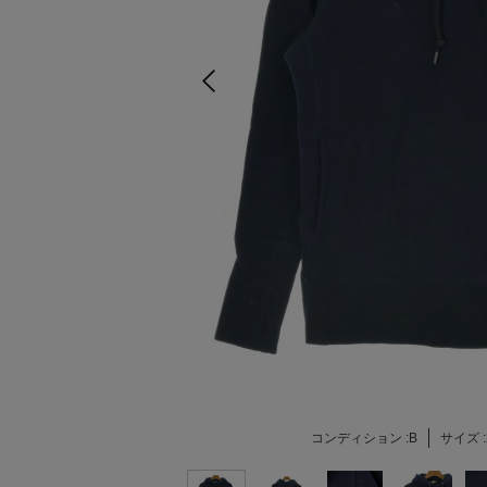
コンディション :
B
サイズ :