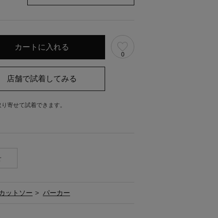
0
取り寄せて試着できます。
。
せ
カットソー
>
パーカー
ス