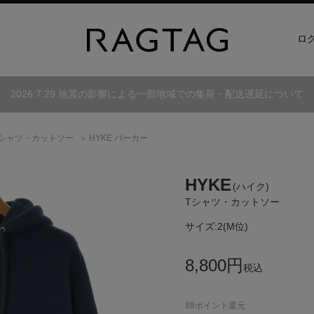
ロ
2026.7.29 地震の影響による一部地域での集荷・配送遅延について
Tシャツ・カットソー
HYKE パーカー
HYKE
(ハイク)
Tシャツ・カットソー
サイズ:
2(M位)
8,800
円
税込
88
ポイント還元