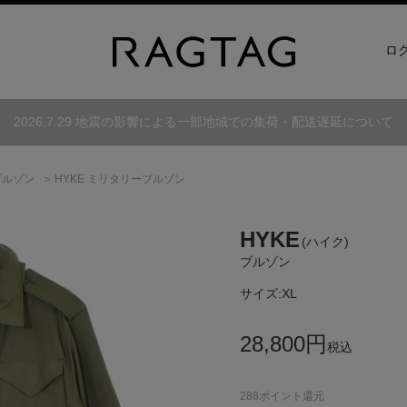
ロ
2026.7.29 地震の影響による一部地域での集荷・配送遅延について
ブルゾン
HYKE ミリタリーブルゾン
HYKE
(ハイク)
ブルゾン
サイズ:
XL
28,800
円
税込
288
ポイント還元