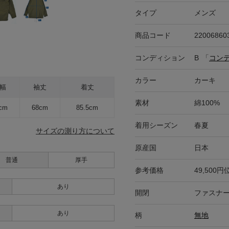
タイプ
メンズ
商品コード
22006860
コンディション
B
「
コン
カラー
カーキ
幅
袖丈
着丈
素材
綿100%
cm
68cm
85.5cm
着用シーズン
春夏
サイズの測り方について
原産国
日本
普通
厚手
参考価格
49,500円
あり
開閉
ファスナー
あり
柄
無地