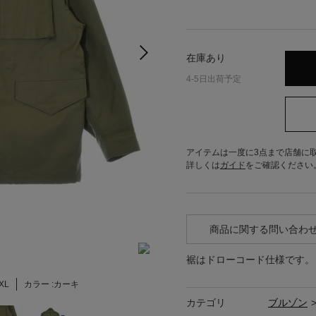
在庫あり
4-5日出荷予定
アイテムは一度に3点まで店舗に
詳しくは
ガイド
をご確認ください
商品に関する問い合わ
裾はドローコード仕様です。
XL
カラー :
カーキ
カテゴリ
ブルゾン