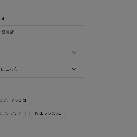
:4
G心斎橋店
て
ドはこちら
ルゾン メンズ XL
ルゾン メンズ
HYKE メンズ XL