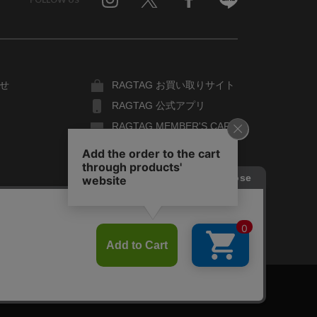
Twitter
Facebook
Line
せ
RAGTAG お買い取りサイト
RAGTAG 公式アプリ
RAGTAG MEMBER'S CARD
RAGTAG MAGAZINE
RAGTAG Global
COPYRIGHT© TIN PAN ALLEY CO., LTD. ALL RIGHTS RESERVED.