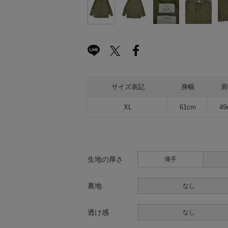
サイズ表記
身幅
肩
XL
61cm
49
生地の厚さ
薄手
裏地
なし
透け感
なし