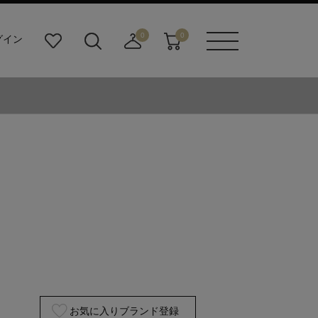
0
0
グイン
お
検
店
カ
メニュ
気
索
舗
ー
ーボタ
に
ビ
取
ト
ン
入
ル
り
り
ダ
寄
ー
せ
ボ
カ
タ
ー
ン
ト
お気に入りブランド登録