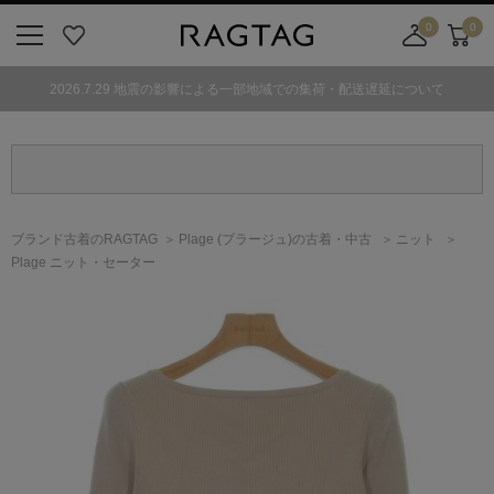
0
0
ニ
お
店
カ
ュ
気
舗
ー
2026.7.29 地震の影響による一部地域での集荷・配送遅延について
ー
に
取
ト
ボ
入
り
タ
り
寄
ン
せ
カ
ー
ブランド古着のRAGTAG
Plage
(プラージュ)
の古着・中古
ニット
ト
Plage ニット・セーター