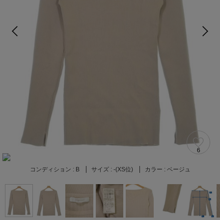
6
コンディション :
B
サイズ :
-(XS位)
カラー :
ベージュ