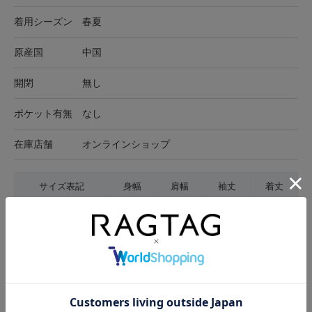
着用シーズン
春夏
原産国
中国
開閉
無し
ポケット有無
なし
在庫店舗
オンラインショップ
サイズ表記
身幅
肩幅
袖丈
着丈
-(XS位)
31cm
35cm
58cm
57cm
サイズの測り方について
生地の厚さ
薄手
普通
厚手