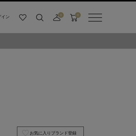
0
0
グイン
お
検
店
カ
メニュ
気
索
舗
ー
ーボタ
に
ビ
取
ト
ン
入
ル
り
り
ダ
寄
ー
せ
ボ
カ
タ
ー
ン
ト
お気に入りブランド登録