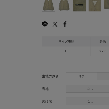
サイズ表記
身幅
F
60cm
生地の厚さ
薄手
裏地
なし
透け感
なし