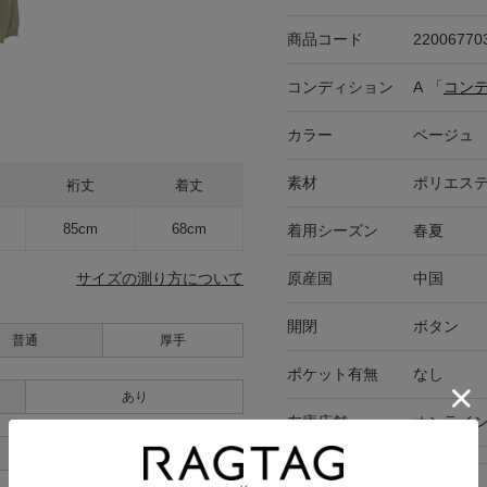
商品コード
22006770
コンディション
A
「
コン
カラー
ベージュ
素材
ポリエステ
裄丈
着丈
85cm
68cm
着用シーズン
春夏
原産国
中国
サイズの測り方について
開閉
ボタン
普通
厚手
ポケット有無
なし
あり
在庫店舗
オンライ
あり