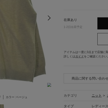
在庫あり
1-2日出荷予定
アイテムは一度に3点まで店舗に
詳しくは
ガイド
をご確認ください
商品に関する問い合わ
カテゴリ
ニット
>
F
カラー :
ベージュ
タイプ
レディー