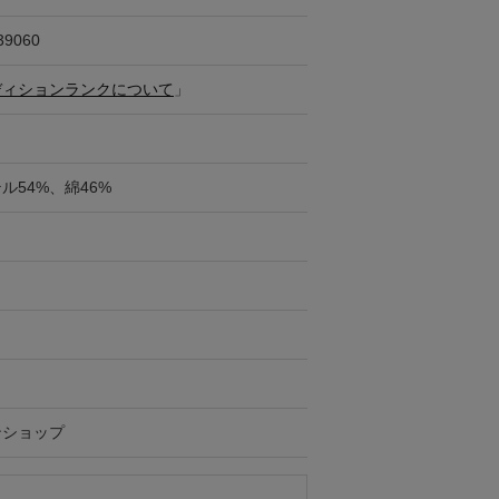
39060
ディションランクについて
」
ル54%、綿46%
ンショップ