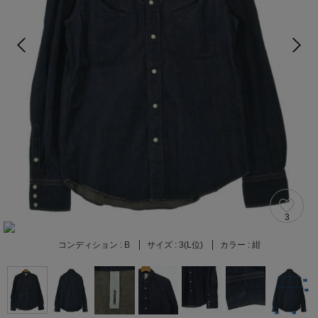
3
コンディション :
B
サイズ :
3(L位)
カラー :
紺