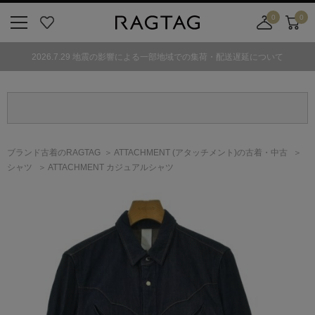
0
0
ニ
お
店
カ
ュ
気
舗
ー
2026.7.29 地震の影響による一部地域での集荷・配送遅延について
ー
に
取
ト
ボ
入
り
タ
り
寄
ン
せ
カ
ー
ブランド古着のRAGTAG
ATTACHMENT
(アタッチメント)
の古着・中古
ト
シャツ
ATTACHMENT カジュアルシャツ