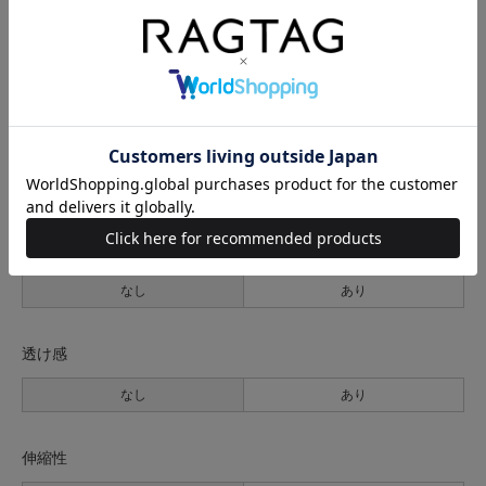
3(L位)
48cm
43cm
66cm
76cm
サイズの測り方について
生地の厚さ
薄手
普通
厚手
裏地
なし
あり
透け感
なし
あり
伸縮性