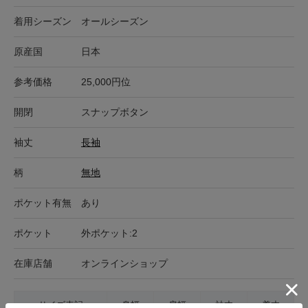
着用シーズン
オールシーズン
原産国
日本
参考価格
25,000円位
開閉
スナップボタン
袖丈
長袖
柄
無地
ポケット有無
あり
ポケット
外ポケット:2
在庫店舗
オンラインショップ
サイズ表記
身幅
肩幅
袖丈
着丈