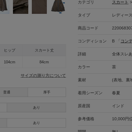
カテゴリ
スカート
タイプ
レディー
商品コード
22006830
コンディション
B
「
コン
ヒップ
スカート丈
詳細
全体スレ
104cm
84cm
カラー
茶
サイズの測り方について
素材
(表地、裏地
普通
厚手
着用シーズン
春夏
原産国
インド
あり
参考価格
10,000円
あり
開閉
無し