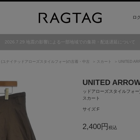
ロ
2026.7.29 地震の影響による一部地域での集荷・配送遅延について
(ユナイテッドアローズスタイルフォー)
の古着・中古
スカート
UNITED A
UNITED ARROWS 
ッドアローズスタイルフォー
スカート
サイズ:
F
2,400
円
税込