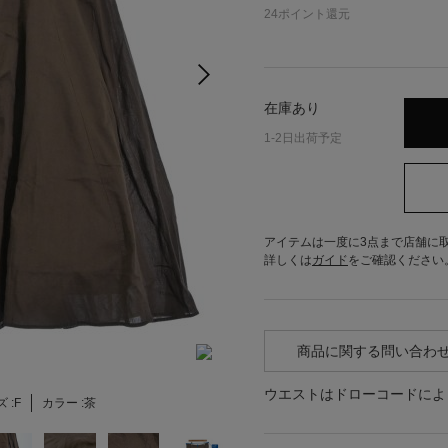
24
ポイント還元
在庫あり
1-2日出荷予定
アイテムは一度に3点まで店舗に
詳しくは
ガイド
をご確認ください
商品に関する問い合わ
ウエストはドローコードによ
 :
F
カラー :
茶