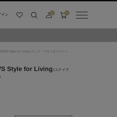
0
0
グイン
お
検
店
カ
メニュ
気
索
舗
ー
ーボタ
に
ビ
取
ト
ン
入
ル
り
り
ダ
寄
ー
せ
RROWS Style for Living ロング・マキシ丈スカート
ボ
カ
タ
ー
ン
ト
Style for Living
(ユナイテ
)