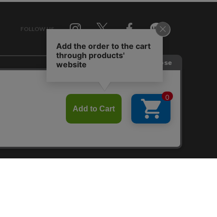
FOLLOW US
Twitter
Facebook
Line
せ
RAGTAG お買い取りサイト
RAGTAG 公式アプリ
RAGTAG MEMBER'S CARD
RAGTAG MAGAZINE
RAGTAG Global