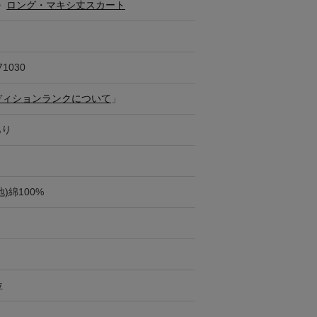
>
ロング・マキシ丈スカート
ス
71030
ディションランクについて
」
あり
)綿100%
位