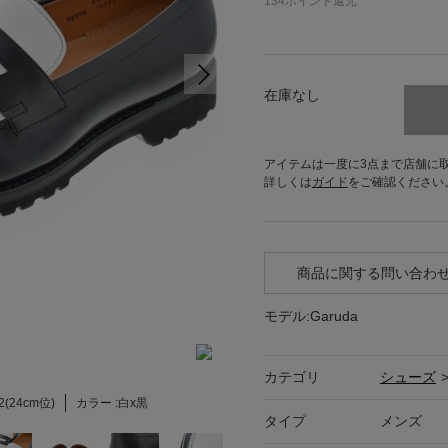
134
ポイント還元
在庫なし
アイテムは一度に3点まで店舗に
詳しくは
ガイド
をご確認ください
商品に関する問い合わ
モデル:Garuda
カテゴリ
シューズ
/2(24cm位)
カラー :
白x黒
タイプ
メンズ