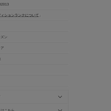
02013
ディションランクについて
」
ーズン
シア
位
て
ドはこちら