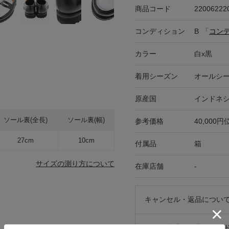
商品コード
22006222
コンディション
B
「
コン
カラー
白x黒
着用シーズン
オールシ
原産国
インドネ
ソール裏(全長)
ソール裏(幅)
参考価格
40,000円
27cm
10cm
付属品
箱
サイズの測り方について
在庫店舗
-
キャンセル・返品につい
お買い物時のご利用ガイ