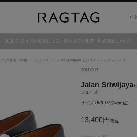
ロ
2026.7.29 地震の影響による一部地域での集荷・配送遅延について
ヤ)
の古着・中古
シューズ
Jalan Sriwijaya ビジネス・ドレスシューズ
SOLDOUT
Jalan Sriwijaya
シューズ
サイズ:
UK5 1/2(24cm位)
13,400
円
税込