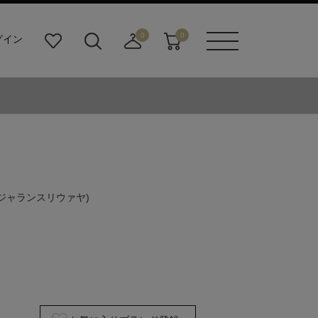
0
0
グイン
お
検
店
カ
メニュ
気
索
舗
ー
ーボタ
に
ビ
取
ト
ン
入
ル
り
り
ダ
寄
ー
せ
ボ
カ
タ
ー
ン
ト
(ジャランスリウァヤ)