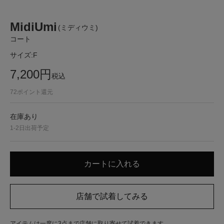
MidiUmi
(ミディウミ)
コート
サイズ:
F
7,200
円
税込
72
ポイント還元
在庫あり
1-2日出荷予定
アイテムは一度に3点まで店舗に取り寄せて試着できます。