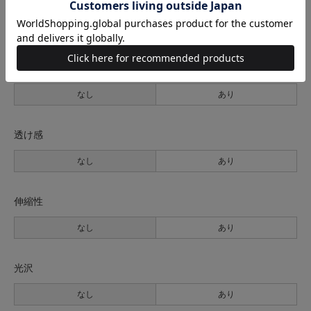
生地の厚さ
薄手
普通
厚手
裏地
なし
あり
透け感
なし
あり
伸縮性
なし
あり
光沢
なし
あり