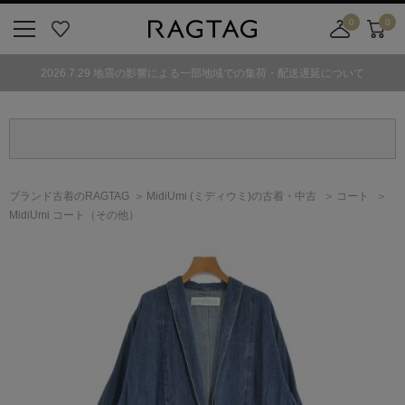
0
0
ニ
お
店
カ
ュ
気
舗
ー
2026.7.29 地震の影響による一部地域での集荷・配送遅延について
ー
に
取
ト
ボ
入
り
タ
り
寄
ン
せ
カ
ー
ブランド古着のRAGTAG
MidiUmi
(ミディウミ)
の古着・中古
コート
ト
MidiUmi コート（その他）