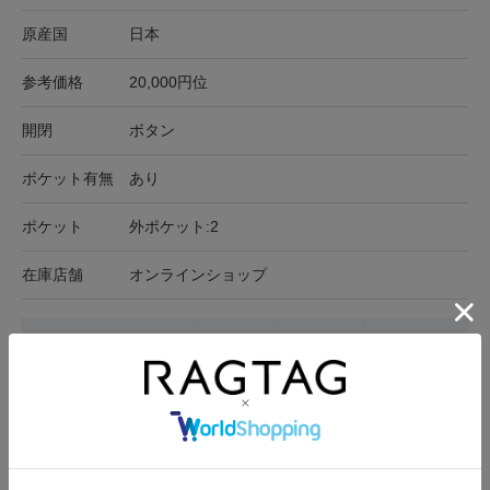
原産国
日本
参考価格
20,000円位
開閉
ボタン
ポケット有無
あり
ポケット
外ポケット:2
在庫店舗
オンラインショップ
サイズ表記
身幅
裄丈
着丈
F
70cm
80cm
109cm
サイズの測り方について