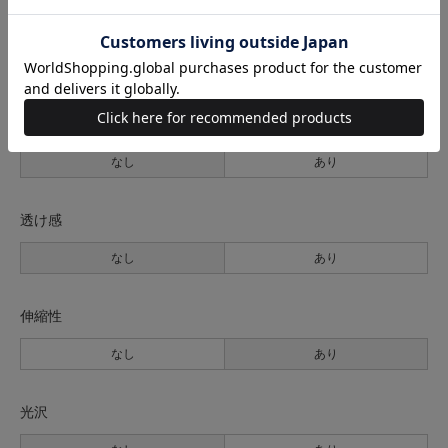
生地の厚さ
薄手
普通
厚手
裏地
なし
あり
透け感
なし
あり
伸縮性
なし
あり
光沢