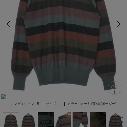
1
コンディション :
B
サイズ :
L
カラー :
カーキx茶x黒(ボーダー)