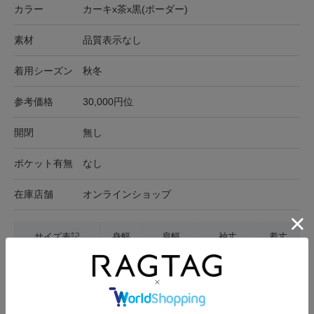
カラー
カーキx茶x黒(ボーダー)
素材
品質表示なし
着用シーズン
秋冬
参考価格
30,000円位
開閉
無し
ポケット有無
なし
在庫店舗
オンラインショップ
サイズ表記
身幅
肩幅
袖丈
着丈
L
46cm
45.5cm
62.5cm
65cm
サイズの測り方について