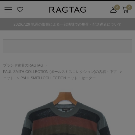
0
0
ニ
お
店
カ
ュ
気
舗
ー
2026.7.29 地震の影響による一部地域での集荷・配送遅延について
ー
に
取
ト
ボ
入
り
タ
り
寄
ン
せ
カ
ー
ブランド古着のRAGTAG
ト
PAUL SMITH COLLECTION
(ポールスミスコレクション)
の古着・中古
ニット
PAUL SMITH COLLECTION ニット・セーター