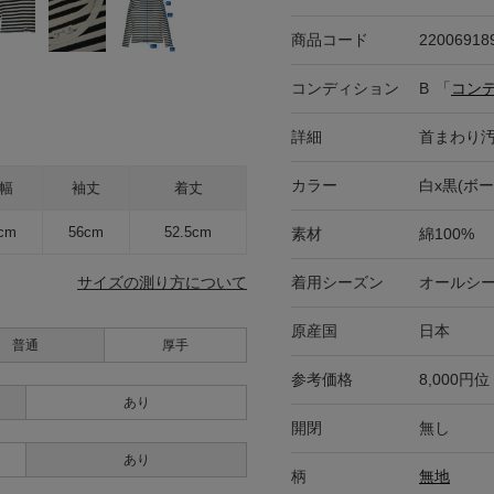
商品コード
22006918
コンディション
B
「
コン
詳細
首まわり
カラー
白x黒(ボー
幅
袖丈
着丈
cm
56cm
52.5cm
素材
綿100%
着用シーズン
オールシ
サイズの測り方について
原産国
日本
普通
厚手
参考価格
8,000円位
あり
開閉
無し
あり
柄
無地