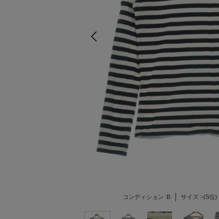
コンディション :
B
サイズ :
-(S位)