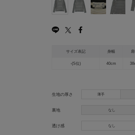
サイズ表記
身幅
肩
-(S位)
40cm
38
生地の厚さ
薄手
裏地
なし
透け感
なし