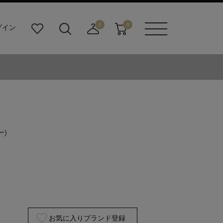
0
0
グイン
お
検
店
カ
メニュ
気
索
舗
ー
ーボタ
に
ビ
取
ト
ン
入
ル
り
り
ダ
寄
ー
せ
ボ
カ
タ
ー
ン
ト
ー)
お気に入りブランド登録