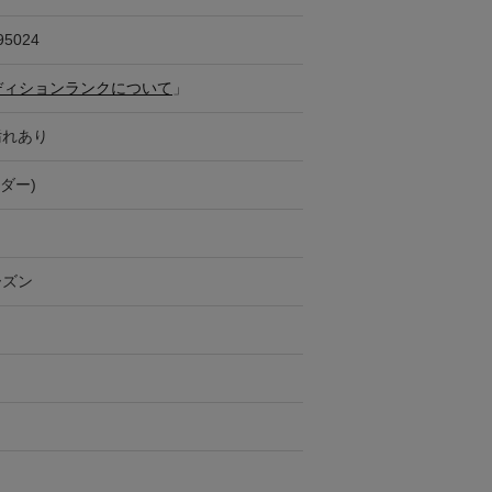
95024
ディションランクについて
」
汚れあり
ダー)
ーズン