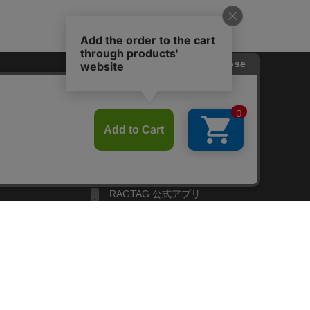
FOLLOW US
Twitter
Facebook
Line
せ
RAGTAG お買い取りサイト
RAGTAG 公式アプリ
RAGTAG MEMBER'S CARD
RAGTAG MAGAZINE
RAGTAG Global