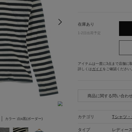
在庫あり
1-2日出荷予定
アイテムは一度に3点まで店舗に
詳しくは
ガイド
をご確認ください
商品に関する問い合わ
カテゴリ
Tシャツ・
カラー :
白x黒(ボーダー)
タイプ
レディー