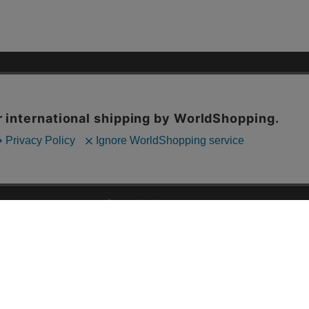
ドのユーズド・セレクトショップ
ABOUT US
お問い合わ
コーポレートサイト
ト
会社概要
採用情報
RD
法人様向けお買い取り
特定商取引法に関する表示
ZINE
古物営業法に基づく表記