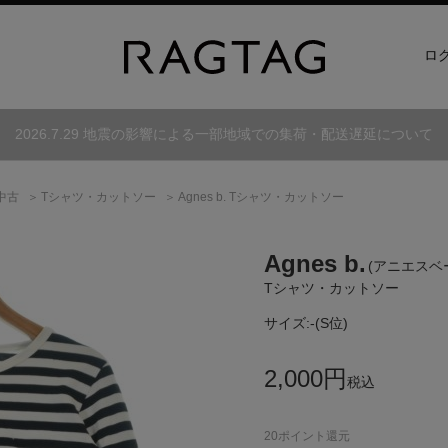
ロ
2026.7.29 地震の影響による一部地域での集荷・配送遅延について
中古
Tシャツ・カットソー
Agnes b. Tシャツ・カットソー
Agnes b.
(アニエスベ
Tシャツ・カットソー
サイズ:
-(S位)
2,000
円
税込
20
ポイント還元