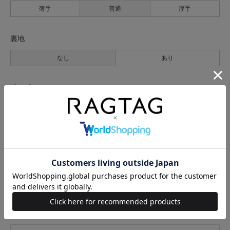
薄手
普通
厚手
裏地
なし
あり
透け感
なし
あり
伸縮性
なし
あり
光沢
なし
あり