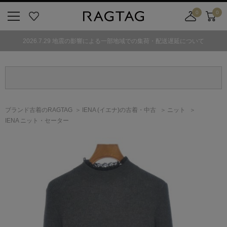
0
0
ニ
お
店
カ
ュ
気
舗
ー
2026.7.29 地震の影響による一部地域での集荷・配送遅延について
ー
に
取
ト
ボ
入
り
タ
り
寄
ン
せ
カ
ー
ブランド古着のRAGTAG
IENA
(イエナ)
の古着・中古
ニット
ト
IENA ニット・セーター