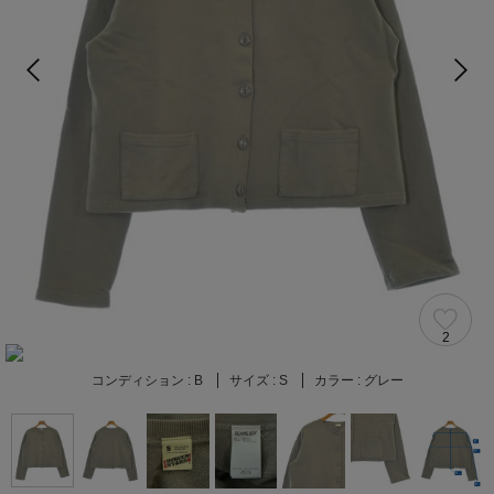
2
コンディション :
B
サイズ :
S
カラー :
グレー