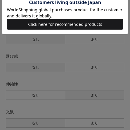
生地の厚さ
薄手
普通
厚手
裏地
なし
あり
透け感
なし
あり
伸縮性
なし
あり
光沢
なし
あり