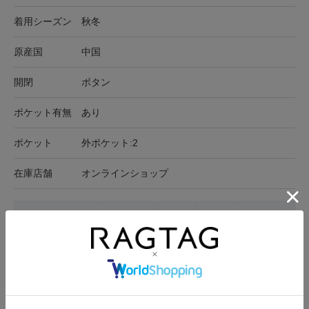
着用シーズン
秋冬
原産国
中国
開閉
ボタン
ポケット有無
あり
ポケット
外ポケット:2
在庫店舗
オンラインショップ
サイズ表記
身幅
肩幅
袖丈
着丈
S
50.5cm
50cm
54cm
48.5cm
サイズの測り方について