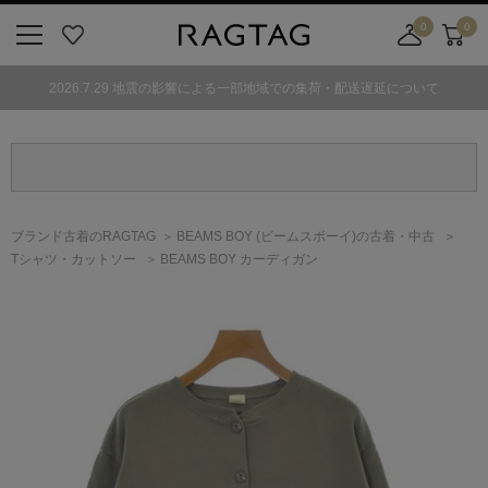
0
0
ニ
お
店
カ
ュ
気
舗
ー
2026.7.29 地震の影響による一部地域での集荷・配送遅延について
ー
に
取
ト
ボ
入
り
タ
り
寄
ン
せ
カ
ー
ブランド古着のRAGTAG
BEAMS BOY
(ビームスボーイ)
の古着・中古
ト
Tシャツ・カットソー
BEAMS BOY カーディガン