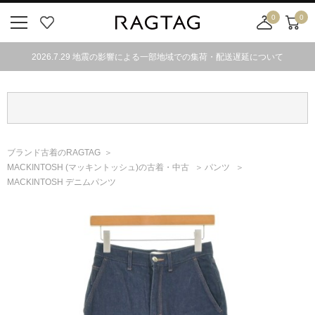
0
0
ニ
お
店
カ
ュ
気
舗
ー
2026.7.29 地震の影響による一部地域での集荷・配送遅延について
ー
に
取
ト
ボ
入
り
タ
り
寄
ン
せ
カ
ー
ブランド古着のRAGTAG
ト
MACKINTOSH
(マッキントッシュ)
の古着・中古
パンツ
MACKINTOSH デニムパンツ