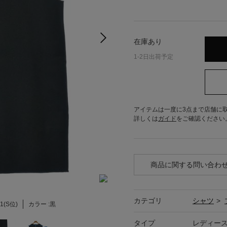
在庫あり
1-2日出荷予定
アイテムは一度に3点まで店舗に
詳しくは
ガイド
をご確認ください
商品に関する問い合わ
カテゴリ
シャツ
>
1(S位)
カラー :
黒
タイプ
レディー