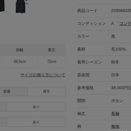
商品コード
22006833
コンディション
A
「
コン
カラー
黒
素材
毛100%
肩幅
着丈
39.5cm
72cm
着用シーズン
秋冬
原産国
日本
サイズの測り方について
参考価格
38,000円
普通
厚手
開閉
ボタン
あり
袖丈
長袖
あり
柄
無地