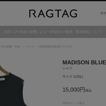
ロ
2026.7.29 地震の影響による一部地域での集荷・配送遅延について
ー)
の古着・中古
シャツ
MADISON BLUE ブラウス
MADISON BLU
シャツ
サイズ:
1(S位)
15,000
円
税込
150
ポイント還元