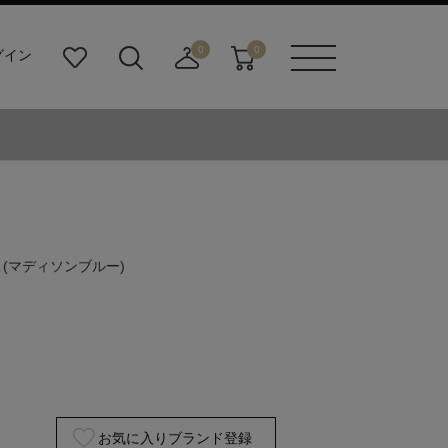
0
0
グイン
お
検
店
カ
メニュ
気
索
舗
ー
ーボタ
に
ビ
取
ト
ン
入
ル
り
り
ダ
寄
ー
せ
ボ
カ
タ
ー
ン
ト
E
(マディソンブルー)
お気に入りブランド登録