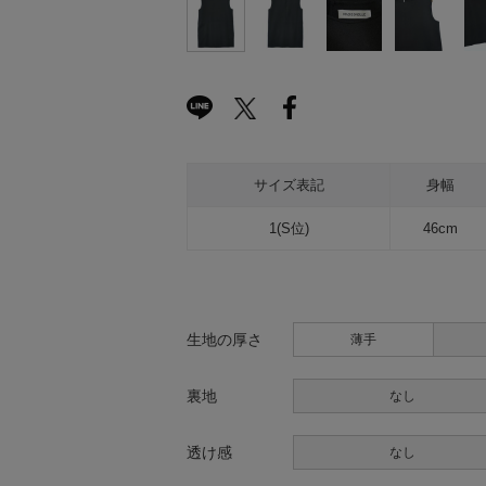
サイズ表記
身幅
1(S位)
46cm
生地の厚さ
薄手
裏地
なし
透け感
なし