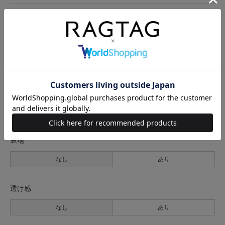
サイズ表記
ウエスト
裾周り
ヒップ
わたり
股上
股下
4(M位)
74cm
31cm
88cm
66cm
37.5cm
78.5cm
サイズの測り方について
生地の厚さ
薄手
普通
厚手
裏地
なし
あり
透け感
なし
あり