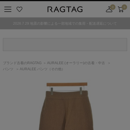
0
0
ニ
お
店
カ
ュ
気
舗
ー
2026.7.29 地震の影響による一部地域での集荷・配送遅延について
ー
に
取
ト
ボ
入
り
タ
り
寄
ン
せ
カ
ー
ブランド古着のRAGTAG
AURALEE
(オーラリー)
の古着・中古
ト
パンツ
AURALEE パンツ（その他）