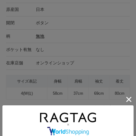
原産国
日本
開閉
ボタン
柄
無地
ポケット有無
なし
在庫店舗
オンラインショップ
サイズ表記
身幅
肩幅
袖丈
着丈
4(M位)
58cm
37cm
69cm
80cm
サイズの測り方について
生地の厚さ
薄手
普通
厚手