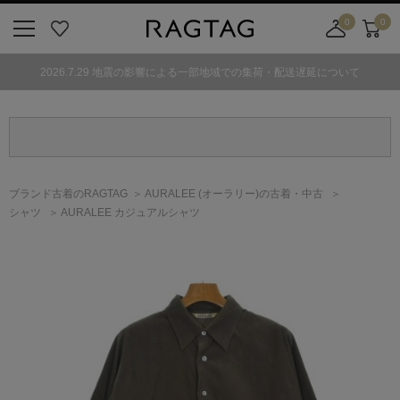
0
0
ニ
お
店
カ
ュ
気
舗
ー
2026.7.29 地震の影響による一部地域での集荷・配送遅延について
ー
に
取
ト
ボ
入
り
タ
り
寄
ン
せ
カ
ー
ブランド古着のRAGTAG
AURALEE
(オーラリー)
の古着・中古
ト
シャツ
AURALEE カジュアルシャツ