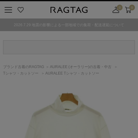
0
0
ニ
お
店
カ
ュ
気
舗
ー
2026.7.29 地震の影響による一部地域での集荷・配送遅延について
ー
に
取
ト
ボ
入
り
タ
り
寄
ン
せ
カ
ー
ブランド古着のRAGTAG
AURALEE
(オーラリー)
の古着・中古
ト
Tシャツ・カットソー
AURALEE Tシャツ・カットソー