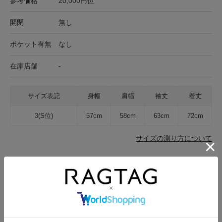
参考価格
20,000円位
開閉
無し
ポケット有無
なし
在庫店舗
-
サイズ表記
身幅
肩幅
袖丈
着丈
3(S位)
57cm
58cm
63cm
72cm
サイズの測り方について
生地の厚さ
薄手
普通
厚手
裏地