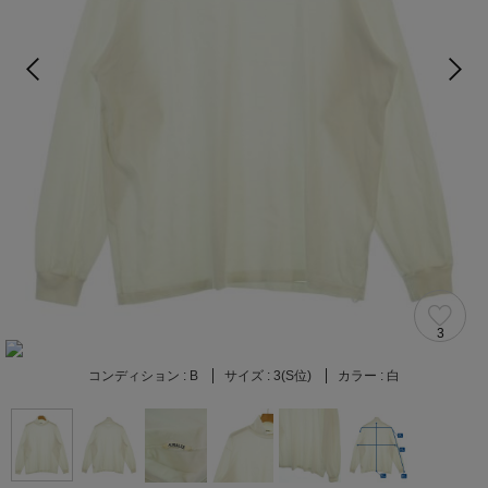
3
コンディション :
B
サイズ :
3(S位)
カラー :
白