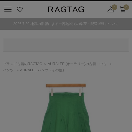
0
0
ニ
お
店
カ
ュ
気
舗
ー
2026.7.29 地震の影響による一部地域での集荷・配送遅延について
ー
に
取
ト
ボ
入
り
タ
り
寄
ン
せ
カ
ー
ブランド古着のRAGTAG
AURALEE
(オーラリー)
の古着・中古
ト
パンツ
AURALEE パンツ（その他）