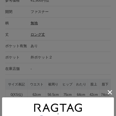
参考価格
41,800円位
開閉
ファスナー
柄
無地
丈
ロング丈
ポケット有無
あり
ポケット
外ポケット:2
在庫店舗
-
サイズ表記
ウエスト
裾周り
ヒップ
わたり
股上
股下
0(XS位)
62cm
56.5cm
75cm
64cm
42cm
74cm
サイズの測り方について