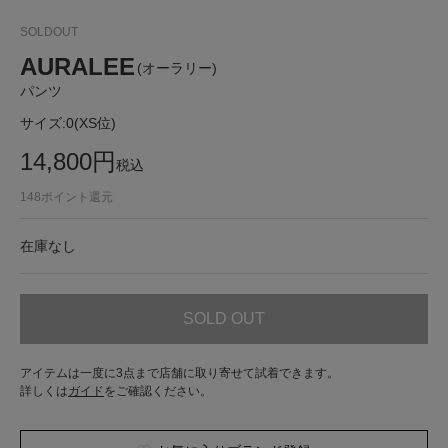
SOLDOUT
AURALEE
(オーラリー)
パンツ
サイズ:
0(XS位)
14,800
円
税込
148
ポイント還元
在庫なし
SOLD OUT
アイテムは一度に3点まで店舗に取り寄せて試着できます。
詳しくは
ガイド
をご確認ください。