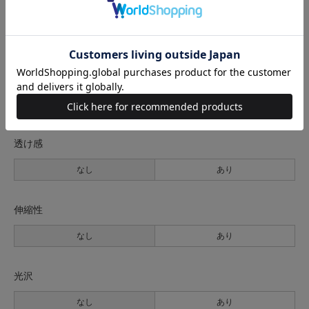
生地の厚さ
薄手
普通
厚手
裏地
なし
あり
透け感
なし
あり
伸縮性
なし
あり
光沢
なし
あり