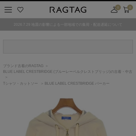
0
0
ニ
お
店
カ
ュ
気
舗
ー
2026.7.29 地震の影響による一部地域での集荷・配送遅延について
ー
に
取
ト
ボ
入
り
タ
り
寄
ン
せ
カ
ー
ブランド古着のRAGTAG
ト
BLUE LABEL CRESTBRIDGE
(ブルーレーベルクレストブリッジ)
の古着・中古
Tシャツ・カットソー
BLUE LABEL CRESTBRIDGE パーカー