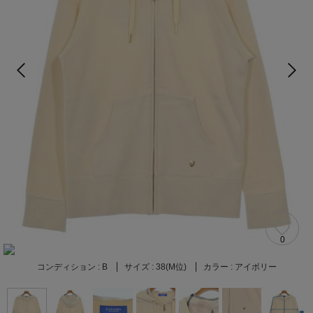
0
コンディション :
B
サイズ :
38(M位)
カラー :
アイボリー