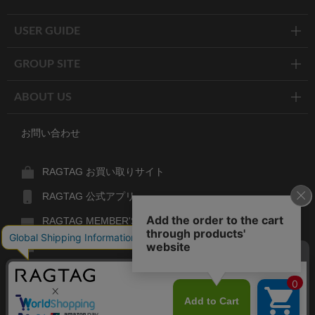
Twitter
Facebook
Line
USER GUIDE
GROUP SITE
ABOUT US
お問い合わせ
RAGTAG お買い取りサイト
RAGTAG 公式アプリ
RAGTAG MEMBER'S CARD
RAGTAG MAGAZINE
RAGTAG Global