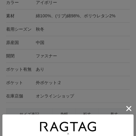
カラー
アイボリー
素材
綿100%、(リブ)綿98%、ポリウレタン2%
着用シーズン
秋冬
原産国
中国
開閉
ファスナー
ポケット有無
あり
ポケット
外ポケット:2
在庫店舗
オンラインショップ
サイズ表記
身幅
裄丈
着丈
38(M位)
43cm
78cm
58.5cm