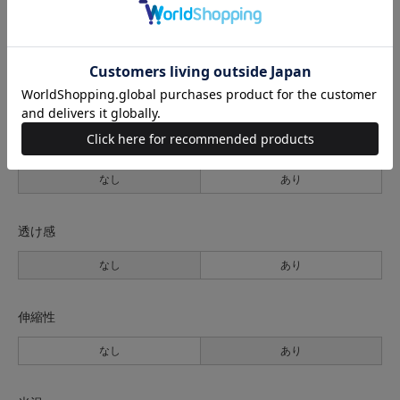
サイズの測り方について
生地の厚さ
薄手
普通
厚手
裏地
なし
あり
透け感
なし
あり
伸縮性
なし
あり