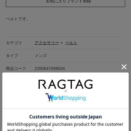
お気に入りブランド登録
ベルトです。
カテゴリ
アクセサリー
>
ベルト
タイプ
メンズ
商品コード
2200647699034
コンディション
B
「
コンディションランクについて
」
詳細
所々スレあり
カラー
黒
着用シーズン
オールシーズン