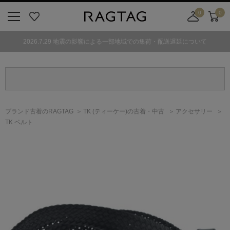
0
0
ニ
お
店
カ
ュ
気
舗
ー
2026.7.29 地震の影響による一部地域での集荷・配送遅延について
ー
に
取
ト
ボ
入
り
タ
り
寄
ン
せ
カ
ー
ブランド古着のRAGTAG
TK
(ティーケー)
の古着・中古
アクセサリー
ト
TK ベルト